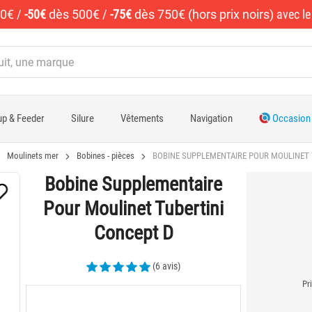
50€
/
-50€
dès 500€
/
-75€
dès 750€ (hors prix noirs)
avec l
p & Feeder
Silure
Vêtements
Navigation
Occasion
Moulinets mer
Bobines - pièces
BOBINE SUPPLEMENTAIRE POUR MOULINET 
Bobine Supplementaire
Pour Moulinet Tubertini
Concept D
(6 avis)
Pr