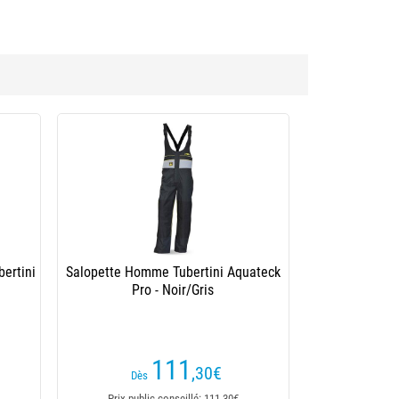
ertini
Salopette Homme Tubertini Aquateck
Pro - Noir/Gris
111
,30
€
Dès
Prix public conseillé: 111,30€