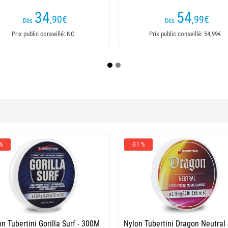
29
147
,95
€
€
Dès
Dès
Prix public conseillé: 29,95€
Prix public conseillé: NC
 %
-31 %
n Tubertini Gorilla Surf - 300M
Nylon Tubertini Dragon Neutral