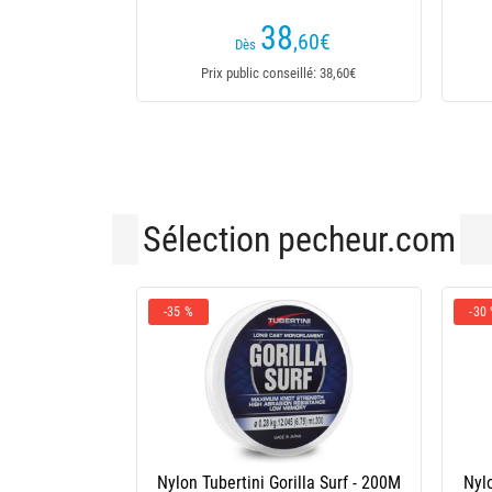
(1 avis)
36
,95
€
Dès
Prix public conseillé: NC
Sélection pecheur.com
-35 %
-30
Nylon Tubertini Gorilla Surf - 200M
Nylo