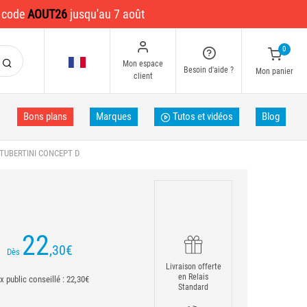
e code
AOUT26
jusqu'au 7 août
0
Mon espace
Besoin d'aide ?
Mon panier
client
Bons plans
Marques
Tutos et vidéos
Blog
TUBERTINI CONCEPT D
22
,30
€
Dès
Livraison offerte
en Relais
ix public conseillé : 22,30€
Standard