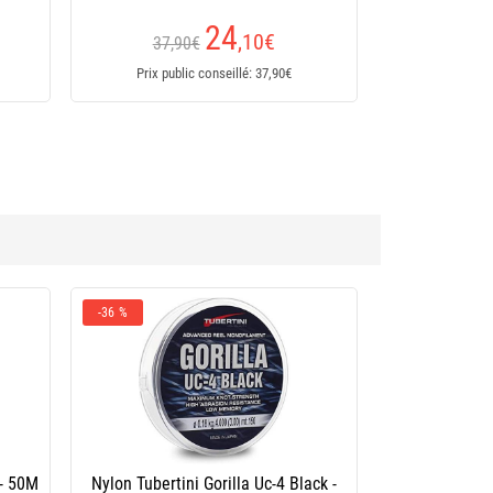
29
,90
€
Dès
Prix public conseillé: 29,90€
-36 %
 - 50M
Nylon Tubertini Gorilla Uc-4 Black -