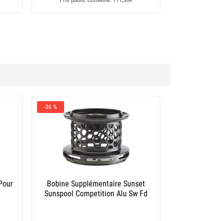
altiga
Bobine Supplémentaire Okuma Zaores
Xp