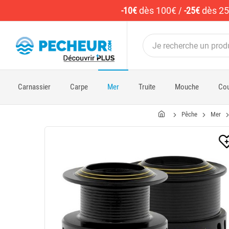
-10€
dès 100€
/
-25€
dès 2
Carnassier
Carpe
Mer
Truite
Mouche
Cou
Pêche
Mer