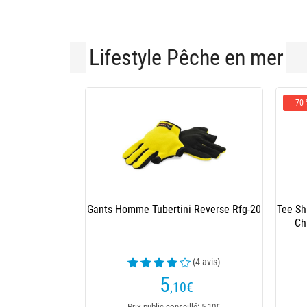
Lifestyle Pêche en mer
-70
Gants Homme Tubertini Reverse Rfg-20
Tee Sh
Ch
(4 avis)
5
,10
€
Prix public conseillé: 5,10€