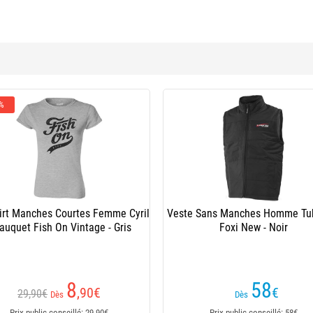
 %
irt Manches Courtes Femme Cyril
Veste Sans Manches Homme Tub
auquet Fish On Vintage - Gris
Foxi New - Noir
8
58
,90
€
€
29,90€
Dès
Dès
Prix public conseillé: 29,90€
Prix public conseillé: 58€