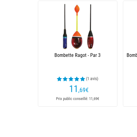
Bombette Ragot - Par 3
Bomb
(1 avis)
11
,69
€
Prix public conseillé: 11,69€