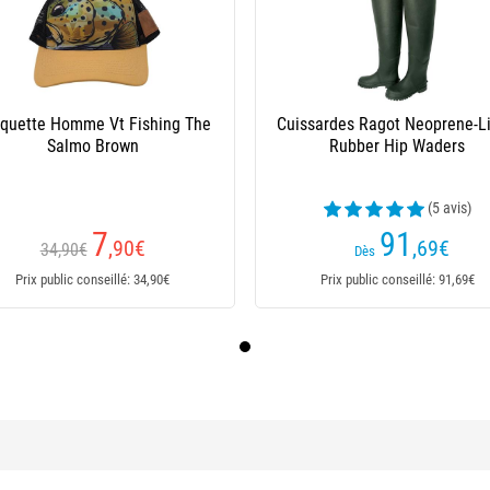
quette Homme Vt Fishing The
Cuissardes Ragot Neoprene-L
Salmo Brown
Rubber Hip Waders
(5 avis)
7
91
,90
€
,69
€
34,90€
Dès
Prix public conseillé: 34,90€
Prix public conseillé: 91,69€