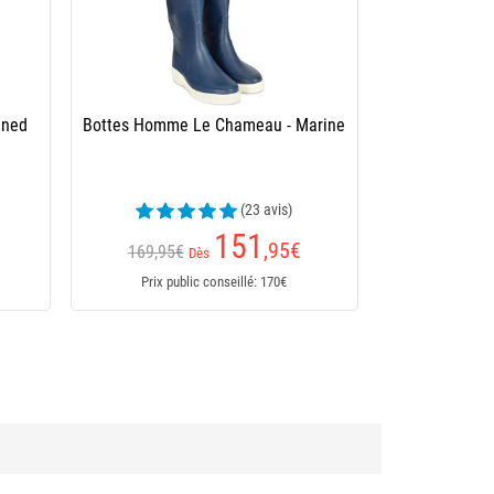
ined
Bottes Homme Le Chameau - Marine
(23 avis)
151
,95
€
169,95€
Dès
Prix public conseillé: 170€