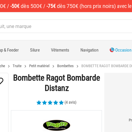
50€
/
-50€
dès 500€
/
-75€
dès 750€ (hors prix noirs)
avec l
p & Feeder
Silure
Vêtements
Navigation
Occasion
che
Truite
Petit matériel
Bombettes
BOMBETTE RAGOT BOMBARDE D
Bombette Ragot Bombarde
Distanz
(4 avis)
Pr