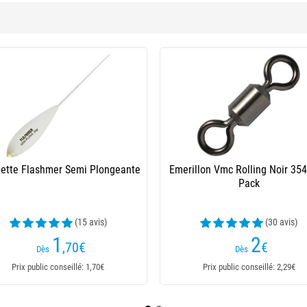
Bombette Flottante Ragot
(4 avis)
4
,99
€
Dès
Prix public conseillé: 4,99€