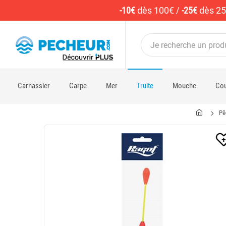
-10€
dès 100€
/
-25€
dès 2
Carnassier
Carpe
Mer
Truite
Mouche
Cou
Pê