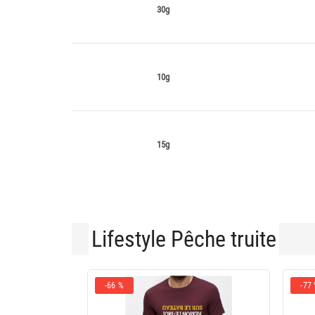
30g
10g
15g
Lifestyle Pêche truite
-66 %
-77