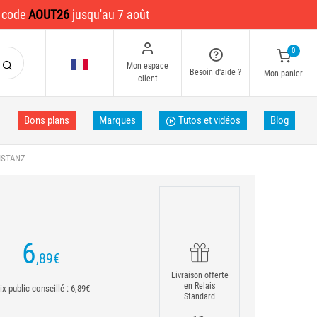
e code
AOUT26
jusqu'au 7 août
0
Mon espace
Besoin d'aide ?
Mon panier
client
Bons plans
Marques
Tutos et vidéos
Blog
ISTANZ
6
,89
€
Livraison offerte
en Relais
ix public conseillé : 6,89€
Standard