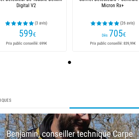
Digital V2
Micron Rx+
(3 avis)
(26 avis)
599
705
€
€
Dès
Prix public conseillé: 699€
Prix public conseillé: 839,99€
TIQUES
Benjamin, conseiller technique Carpe