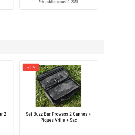
Prix public conseillé: 235€
 Bar Summit Tackle
Buzz Bar Summit Tackle Fixed 4 Rod
uzz Bar Kit – Stainless
Colosseum Buzz Bars - Pair - Stainless
Steel