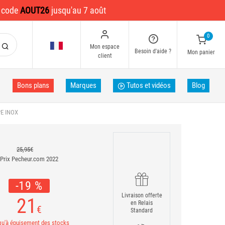
e code
AOUT26
jusqu'au 7 août
0
Mon espace
Besoin d'aide ?
Mon panier
client
Bons plans
Marques
Tutos et vidéos
Blog
E INOX
25,95€
Prix Pecheur.com 2022
-19 %
Livraison offerte
21
en Relais
€
Standard
u'à épuisement des stocks