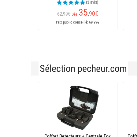
(3 avis)
33
29
,90
€
,70
€
45,90€
41,90€
Dès
Prix public conseillé: 45,90€
Prix public conseillé: 41,90€
Sélection pecheur.com
Coffret Detecteurs + Centrale Fox
Coff