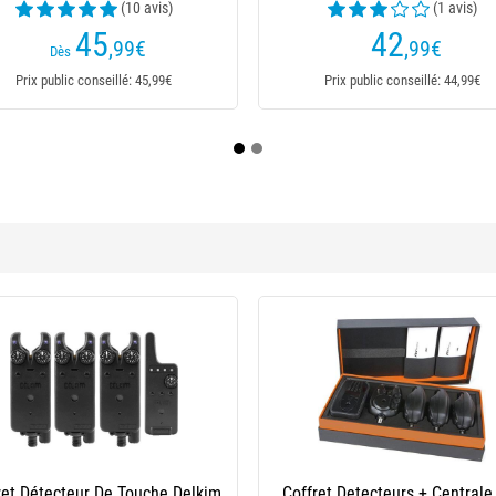
259
,25
€
Prix public conseillé: 259,25€
Prix pub
ret Détecteur De Touche Delkim
Coffret Detecteurs + Centrale