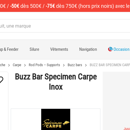
50€
/
-50€
dès 500€
/
-75€
dès 750€ (hors prix noirs)
avec l
p & Feeder
Silure
Vêtements
Navigation
Occasion
che
Carpe
Rod Pods – Supports
Buzz bars
BUZZ BAR SPECIMEN CARP
Buzz Bar Specimen Carpe
Inox
Jusq