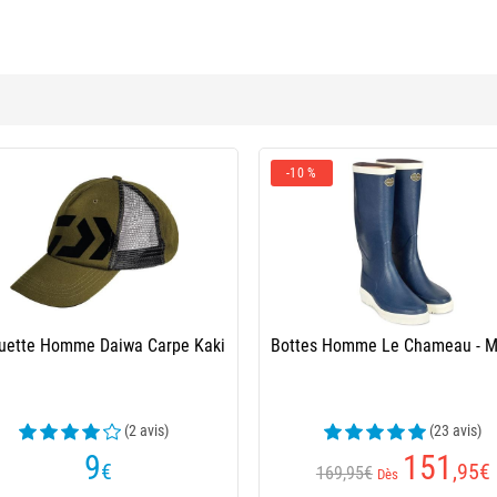
-10 %
uette Homme Daiwa Carpe Kaki
Bottes Homme Le Chameau - M
(2 avis)
(23 avis)
9
151
€
,95
€
169,95€
Dès