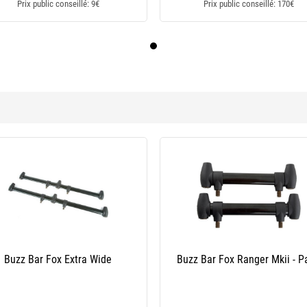
Prix public conseillé: 9€
Prix public conseillé: 170€
Kit Buzz Bar Summit Tackle D-Bit Buzz
Kit Buzz
Bar Kit – Stainless Steel
Thumbscrew B