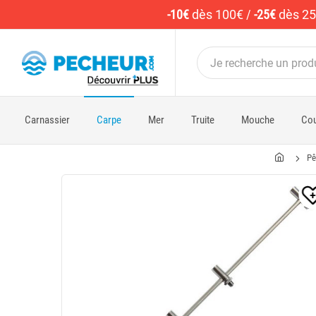
-10€
dès 100€
/
-25€
dès 2
Carnassier
Carpe
Mer
Truite
Mouche
Cou
Pê