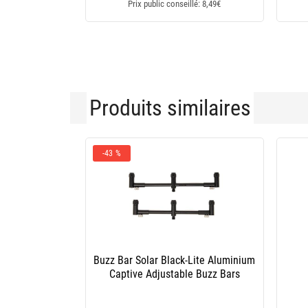
Prix public conseillé: 8,49€
Produits similaires
-29 %
zz Bar Prowess 2 Cannes +
Buzz Bar Korda Singlez
Piques Vrille + Sac