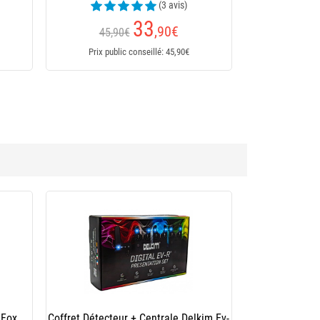
259
71
,25
€
,37
€
lic conseillé: 259,25€
Prix public conseillé: 71,37€
 Fox
Coffret Détecteur + Centrale Delkim Ev-