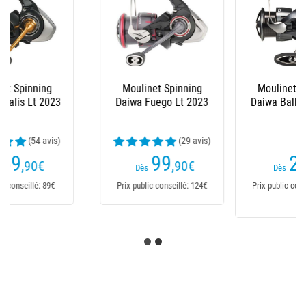
Moulinet Spinning
Moulinet Penn
Daiwa Ballistic 25 Hd
Slammer Iv Spinning
(40 avis)
210
189
€
€
199€
Dès
Dès
Prix public conseillé: 259€
Prix public conseillé:
249,99€