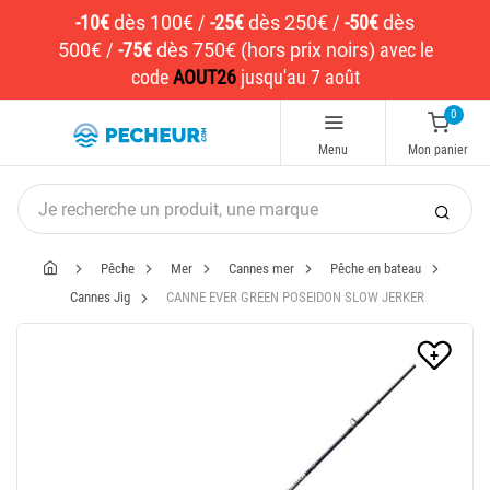
-10€
dès 100€
/
-25€
dès 250€
/
-50€
dès
500€
/
-75€
dès 750€ (hors prix noirs)
avec le
code
AOUT26
jusqu'au 7 août
0
Menu
Mon panier
Pêche
Mer
Cannes mer
Pêche en bateau
Cannes Jig
CANNE EVER GREEN POSEIDON SLOW JERKER