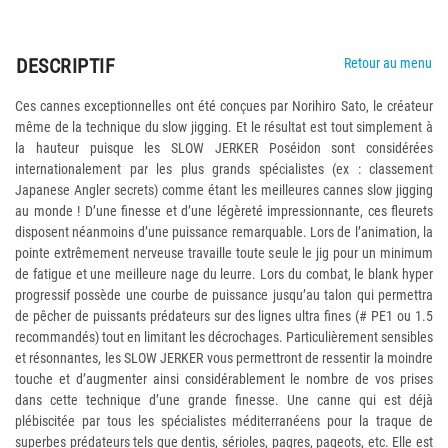
DESCRIPTIF
Retour au menu
Ces cannes exceptionnelles ont été conçues par Norihiro Sato, le créateur
même de la technique du slow jigging. Et le résultat est tout simplement à
la hauteur puisque les SLOW JERKER Poséidon sont considérées
internationalement par les plus grands spécialistes (ex : classement
Japanese Angler secrets) comme étant les meilleures cannes slow jigging
au monde ! D’une finesse et d’une légèreté impressionnante, ces fleurets
disposent néanmoins d’une puissance remarquable. Lors de l’animation, la
pointe extrêmement nerveuse travaille toute seule le jig pour un minimum
de fatigue et une meilleure nage du leurre. Lors du combat, le blank hyper
progressif possède une courbe de puissance jusqu’au talon qui permettra
de pêcher de puissants prédateurs sur des lignes ultra fines (# PE1 ou 1.5
recommandés) tout en limitant les décrochages. Particulièrement sensibles
et résonnantes, les SLOW JERKER vous permettront de ressentir la moindre
touche et d’augmenter ainsi considérablement le nombre de vos prises
dans cette technique d’une grande finesse. Une canne qui est déjà
plébiscitée par tous les spécialistes méditerranéens pour la traque de
superbes prédateurs tels que dentis, sérioles, pagres, pageots, etc. Elle est