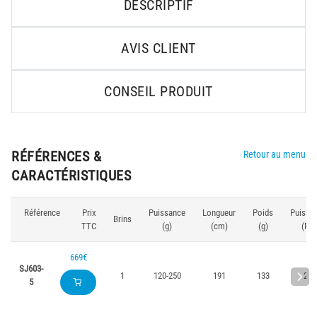
DESCRIPTIF
AVIS CLIENT
CONSEIL PRODUIT
RÉFÉRENCES &
Retour au menu
CARACTÉRISTIQUES
Référence
Prix
Puissance
Longueur
Poids
Puissa
Brins
TTC
(g)
(cm)
(g)
(PE)
669€
SJ603-
1
120-250
191
133
2.5
5