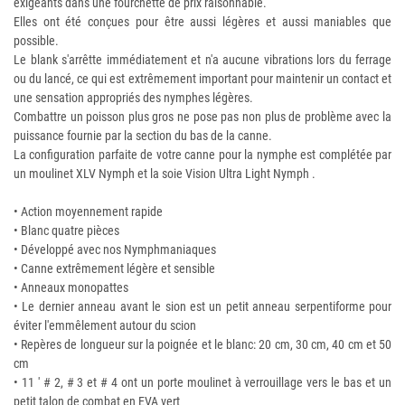
exigeants dans une fourchette de prix raisonnable.
Elles ont été conçues pour être aussi légères et aussi maniables que
possible.
Le blank s'arrêtte immédiatement et n'a aucune vibrations lors du ferrage
ou du lancé, ce qui est extrêmement important pour maintenir un contact et
une sensation appropriés des nymphes légères.
Combattre un poisson plus gros ne pose pas non plus de problème avec la
puissance fournie par la section du bas de la canne.
La configuration parfaite de votre canne pour la nymphe est complétée par
un moulinet XLV Nymph et la soie Vision Ultra Light Nymph .
• Action moyennement rapide
• Blanc quatre pièces
• Développé avec nos Nymphmaniaques
• Canne extrêmement légère et sensible
• Anneaux monopattes
• Le dernier anneau avant le sion est un petit anneau serpentiforme pour
éviter l'emmêlement autour du scion
• Repères de longueur sur la poignée et le blanc: 20 cm, 30 cm, 40 cm et 50
cm
• 11 ' # 2, # 3 et # 4 ont un porte moulinet à verrouillage vers le bas et un
petit talon de combat en EVA vert