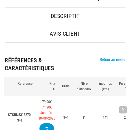
DESCRIPTIF
AVIS CLIENT
RÉFÉRENCES &
Retour au menu
CARACTÉRISTIQUES
Référence
Prix
Nbre
Encombr.
Puissa
Brins
TTC
d’anneaux
(cm)
(g)
79,90€
71,90€
Jusqu'au
STSRN8313270-
3+1
11
141
250
30/08/2026
3+1