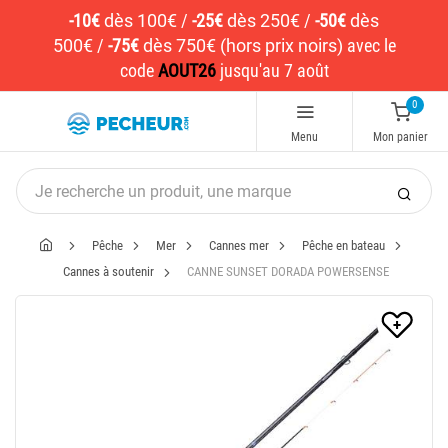
-10€
dès 100€
/
-25€
dès 250€
/
-50€
dès
500€
/
-75€
dès 750€ (hors prix noirs)
avec le
code
AOUT26
jusqu'au 7 août
0
Menu
Mon panier
Pêche
Mer
Cannes mer
Pêche en bateau
Cannes à soutenir
CANNE SUNSET DORADA POWERSENSE