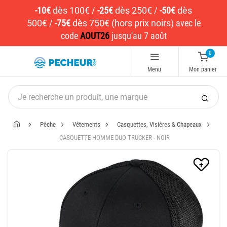
-10€
dès 100€
/
-25€
dès 250€
/
-50€
dès
500€
/
-75€
dès 750€ (hors prix noirs)
avec le
code
AOUT26
jusqu'au 7 août
0
Menu
Mon panier
Pêche
Vêtements
Casquettes, Visières & Chapeaux
CASQUETTE HOMME DUO TRUCKER - NOIR