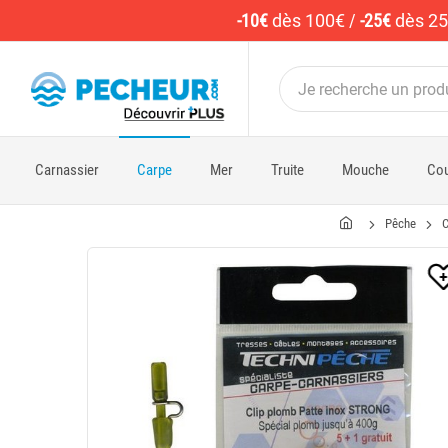
-10€
dès 100€
/
-25€
dès 2
Carnassier
Carpe
Mer
Truite
Mouche
Cou
Pêche
C