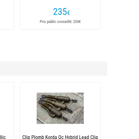
235
€
Prix public conseillé: 235€
e
Clip Plomb Carp Spirit Metal Lead Clips