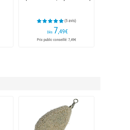
Camo Pack
8
,29
€
Prix public conseillé: 8,29€