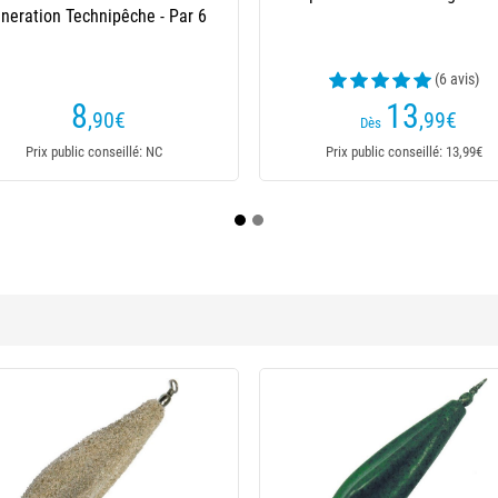
Lead Clip Sl
(3 avis)
(2 avis)
8
5
,49
€
,99
€
Dès
Prix public conseillé: 8,49€
Prix public conseillé: 5,99€