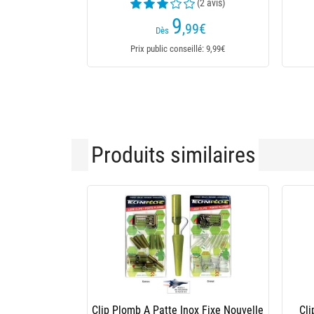
(2 avis)
9
,99
€
Dès
Prix public conseillé: 9,99€
Produits similaires
-10 %
Clip Plomb + Manchon Korda Cog Cog
Clip