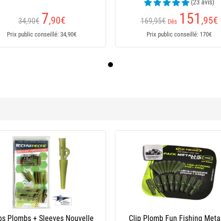
(23 avis)
7
151
,90
€
,95
€
34,90€
169,95€
Dès
Prix public conseillé: 34,90€
Prix public conseillé: 170€
 Plomb Rok Fishing Screw Lock
Clip Plomb Korda Safe Zon