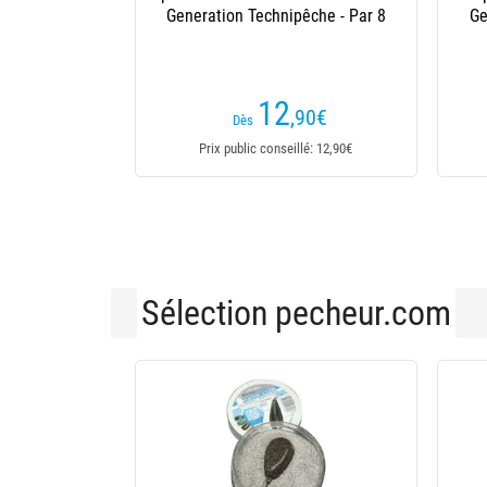
(6 avis)
6
,50
€
7,25€
Dès
Prix public conseillé: 7,25€
Sélection pecheur.com