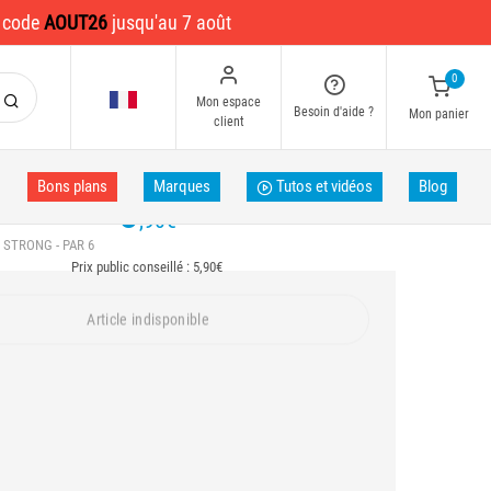
e code
AOUT26
jusqu'au 7 août
0
Mon espace
Besoin d'aide ?
Mon panier
client
Bons plans
Marques
Tutos et vidéos
Blog
5
,90
€
 STRONG - PAR 6
Prix public conseillé : 5,90€
Article indisponible