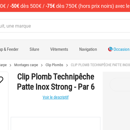
50€
/
-50€
dès 500€
/
-75€
dès 750€ (hors prix noirs)
avec l
p & Feeder
Silure
Vêtements
Navigation
Occasion
arpe
Montages carpe
Clip Plombs
CLIP PLOMB TECHNIPÊCHE PATTE INOX
Clip Plomb Technipêche
Patte Inox Strong - Par 6
Voir le descriptif