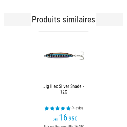
Produits similaires
Jig Illex Silver Shade -
12G
(4 avis)
16
,95
€
Dès
Prix public conseillé: 16,95€