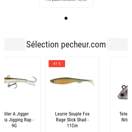
Sélection pecheur.com
-41 %
Leurre Souple Fox
Tete Plombee Illex
Rage Slick Shad -
Nitro Shad Head
11Cm