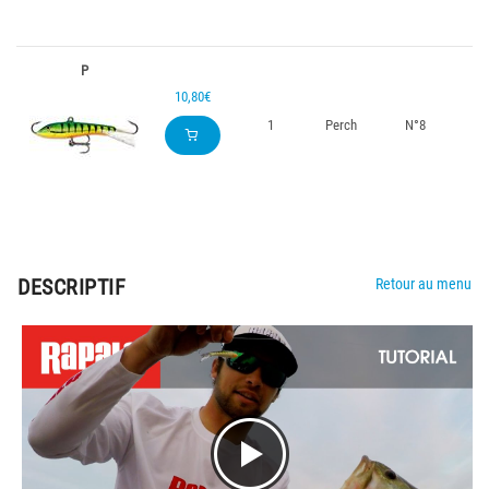
P
10,80€
1
Perch
N°8
DESCRIPTIF
Retour au menu