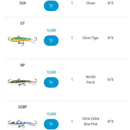
CLN
1
Clown
N°8
GT
10,80€
1
Glow Tiger
N°8
NP
10,80€
Nordic
1
N°8
Perch
GZBP
10,80€
Glow Zebra
1
N°8
Blue Pink