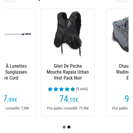
Gilet De Peche
Chaussures De
Mouche Rapala Urban
Wading Rapala X-
Vest Pack Noir
Edition
(9 avis)
74
95
,10
€
,99
€
Prix public conseillé: 77,99€
Prix public conseillé: 95,99€