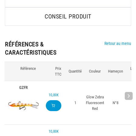
CONSEIL PRODUIT
RÉFÉRENCES &
Retour au menu
CARACTÉRISTIQUES
Référence
Prix
Lon
Quantité
Couleur
Hameçon
TTC
(
GZFR
10,80€
Glow Zebra
1
Fluorescent
N°8
Red
10,80€