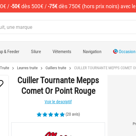
50€
/
-50€
dès 500€
/
-75€
dès 750€ (hors prix noirs)
avec l
p & Feeder
Silure
Vêtements
Navigation
Occasion
Truite
Leurres truite
Cuillers truite
CUILLER TOURNANTE MEPPS COMET O
Cuiller Tournante Mepps
Comet Or Point Rouge
Voir le descriptif
(20 avis)
Pr