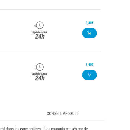
3,40€
Expédié sous
24h
3,40€
Expédié sous
24h
CONSEIL PRODUIT
ent dans les eaux agitées et les courants cassés par de