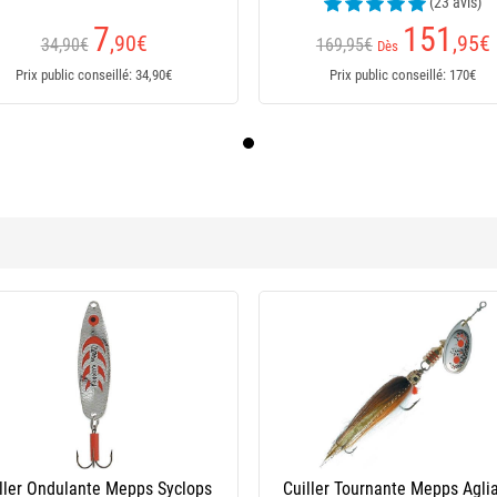
(23 avis)
7
151
,90
€
,95
€
34,90€
169,95€
Dès
Prix public conseillé: 34,90€
Prix public conseillé: 170€
Kit Truite 7 Cuillers Mepps
Cuiller Tournante Mepps Aglia L