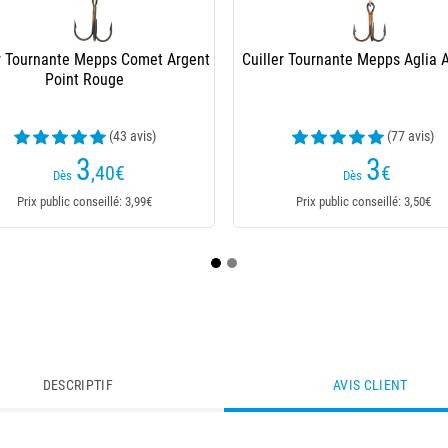
er Tournante Mepps Comet Argent
Cuiller Tournante Mepps Agli
Point Bleu
Points Noirs
(20 avis)
(7 avis)
3
3
,40
€
,40
€
Dès
Dès
Prix public conseillé: 3,99€
Prix public conseillé: 3,99€
DESCRIPTIF
AVIS CLIENT