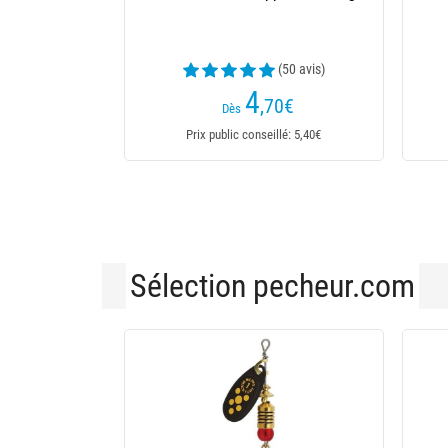
Tiger
(17 avis)
3
,70
€
Dès
Prix public conseillé: 4,30€
Sélection pecheur.com