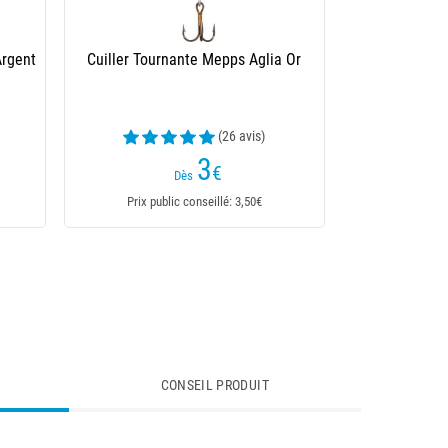
a Or
Cuiller Tournante Mepps Aglia Tw
Argent
(18 avis)
4
€
Dès
Prix public conseillé: 4,59€
CONSEIL PRODUIT