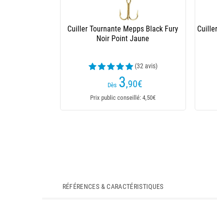
Cuiller Tournante Mepps Aglia Argent
Cuill
Points Rouges
(79 avis)
3
,20
€
Dès
Prix public conseillé: 3,99€
RÉFÉRENCES & CARACTÉRISTIQUES