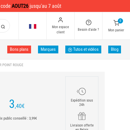
e code
AOUT26
jusqu'au 7 août
0
Mon espace
Besoin d'aide ?
Mon panier
client
Bons plans
Marques
Tutos et vidéos
Blog
R POINT ROUGE
3
Expédition sous
,40
€
24h
ix public conseillé : 3,99€
Livraison offerte
en Relais