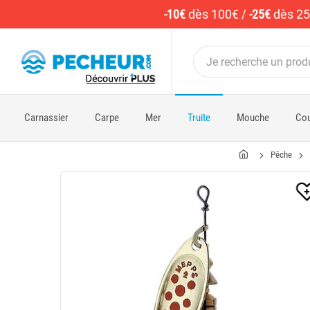
-10€
dès 100€
/
-25€
dès 2
Carnassier
Carpe
Mer
Truite
Mouche
Cou
Pêche