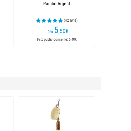
(22 avis)
6
,20
€
Dès
Prix public conseillé: 7,20€