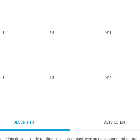
1
3.5
N°1
1
4.5
N°2
DESCRIPTIF
AVIS CLIENT
 que loin de son axe de rotation : elle passe ainsi avec un papillonnement perman