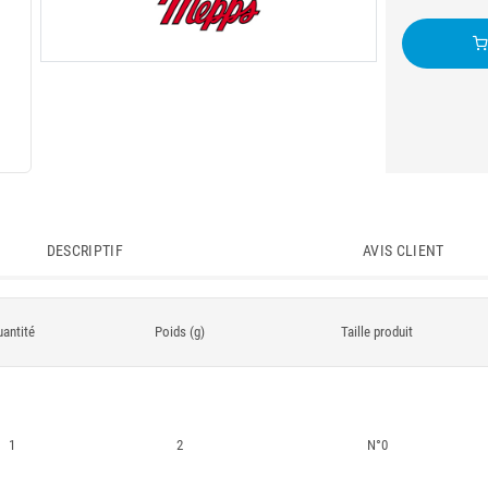
DESCRIPTIF
AVIS CLIENT
antité
Poids (g)
Taille produit
1
2
N°0