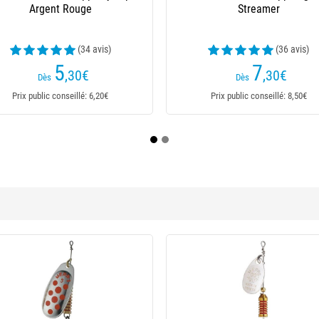
- Or
(21 avis)
(4 avis)
19
3
,90
€
,70
€
Dès
Prix public conseillé: 26,50€
Prix public conseillé: 4,35€