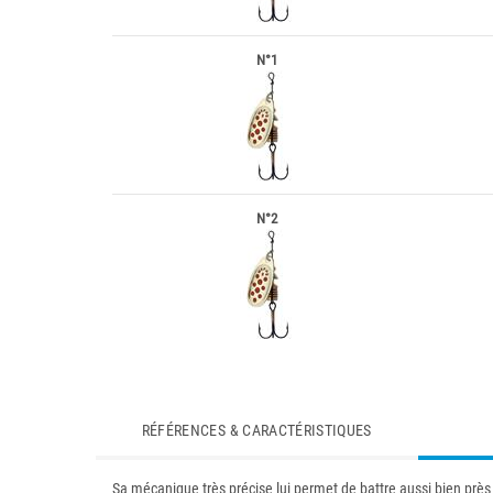
N°1
N°2
RÉFÉRENCES & CARACTÉRISTIQUES
Sa mécanique très précise lui permet de battre aussi bien près