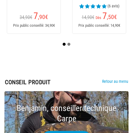
Réversible - Noir/Kaki
(6 avis)
(6 avis)
7
5
,50
€
,60
€
9,90€
illé: 14,90€
Prix public conseillé: 9,90€
CONSEIL PRODUIT
Retour au menu
Benjamin, conseiller technique
Carpe