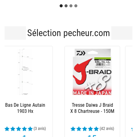
Sélection pecheur.com
Tresse Daiwa J Braid
Tresse Daiwa J Braid
X 8 Vert- 300M
X 8 Multicolore -
300M
(59 avis)
(45 avis)