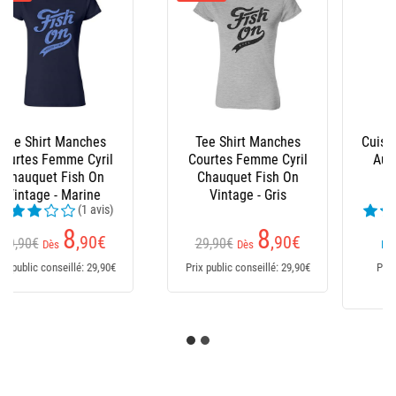
Cuissardes Neoprene
Waders Neoprene
Autain - Semelles
Autain - Demi
Caoutchouc
Semelles Feutre
(1 avis)
114
152
,25
€
,15
€
Dès
Dès
Prix public conseillé:
Prix public conseillé:
114,25€
152,15€