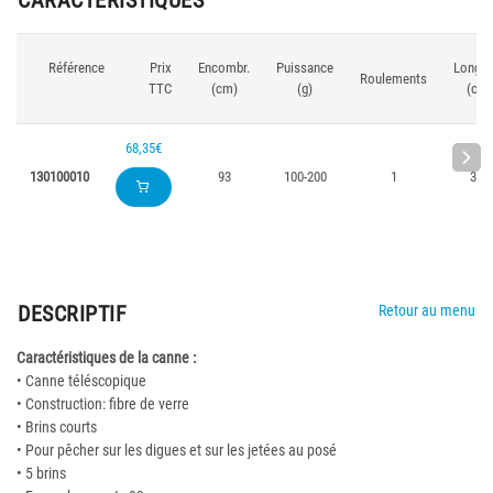
CARACTÉRISTIQUES
Référence
Prix
Encombr.
Puissance
Longue
Roulements
TTC
(cm)
(g)
(cm)
68,35€
130100010
93
100-200
1
350
DESCRIPTIF
Retour au menu
Caractéristiques de la canne :
• Canne téléscopique
• Construction: fibre de verre
• Brins courts
• Pour pêcher sur les digues et sur les jetées au posé
• 5 brins