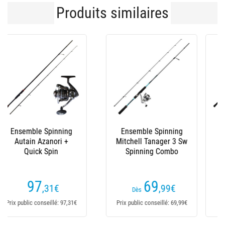
Produits similaires
Ensemble Spinning
Ensemble Scratch
Daiwa Set Lag
Tackle Combo
01/02/03/04/05
Escaper Spinning
(5 avis)
74
69
,95
€
,90
€
Dès
Dès
Prix public conseillé: 94€
Prix public conseillé: 69,90€