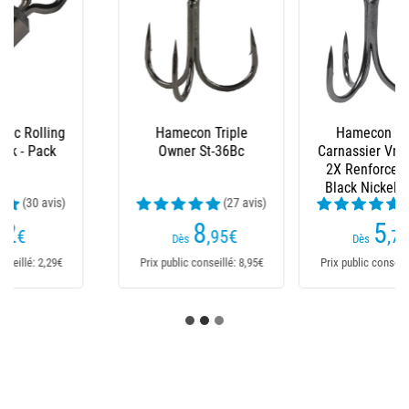
Hamecon Triple
Plomb Illex John
Carnassier Vmc Inline
Weight
2X Renforce 7554 -
Black Nickel - Par...
(13 avis)
(28 avis)
5
7
,70
€
,95
€
Dès
Dès
Prix public conseillé: 6,69€
Prix public conseillé: 7,99€