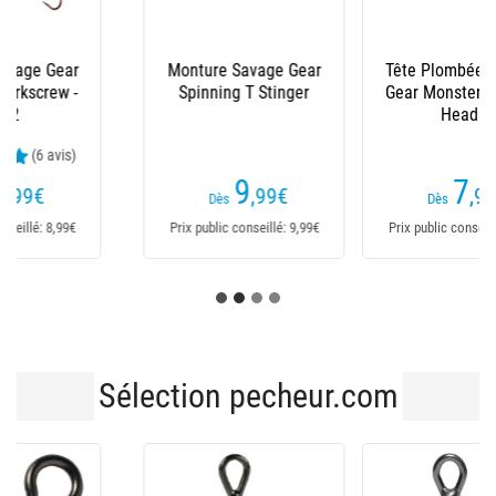
Tête Plombée Savage
Monture Savage Gear
Gear Monster Vertical
Carbon49 Stingers -
Heads
Par 3
(2 avis)
7
6
,99
€
,99
€
Dès
Dès
Prix public conseillé: 7,99€
Prix public conseillé: 6,99€
Sélection pecheur.com