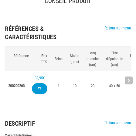
CONSEIL PRODUIT
RÉFÉRENCES &
Retour au menu
CARACTÉRISTIQUES
Long.
Tête
Référence
Prix
Maille
Lon
Brins
manche
d'épuisette
TTC
(mm)
(
(cm)
(cm)
32,95€
200200263
1
10
20
40 x 50
DESCRIPTIF
Retour au menu
Caractéristiques :