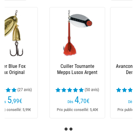
Avancon Mepps Lusox
Spinnerbait Savage
Demontable
Gear Da'bush
(12 avis)
(11 avis)
1
16
,80
€
,99
€
Dès
Dès
Prix public conseillé: 2,10€
Prix public conseillé: 17,99€