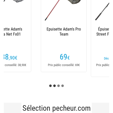
Épuisette Fox Rage
Ensemble Epuisette
Street Fighter Carbon
Daiwa Iso Street /
Nets
Rockfishing
(52 avis)
89
89
,99
€
,90
€
Dès
Dès
Prix public conseillé: 89,99€
Prix public conseillé:
118,90€
Sélection pecheur.com