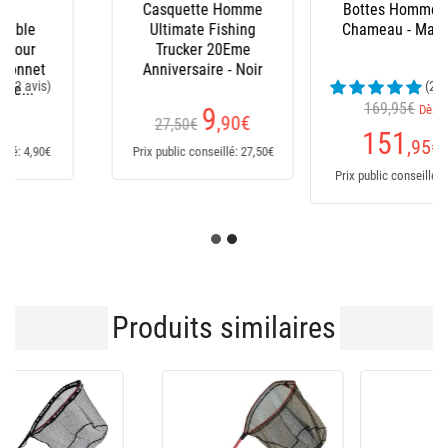
Bottes Homme Le
Salopette Xm Ocean
Chameau - Marine
(24 avis)
169,95€
Dès
235
€
151
,95
€
Prix public conseillé: 235€
Prix public conseillé: 170€
Produits similaires