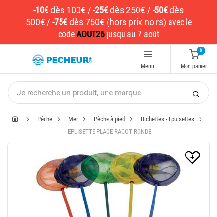
-10€
dès 100€
/
-25€
dès 250€
/
-50€
dès
500€
/
-75€
dès 750€ (hors prix noirs)
avec le
code
AOUT26
jusqu'au 7 août
0
Menu
Mon panier
Pêche
Mer
Pêche à pied
Bichettes - Epuisettes
EPUISETTE PLAGE RAGOT RONDE