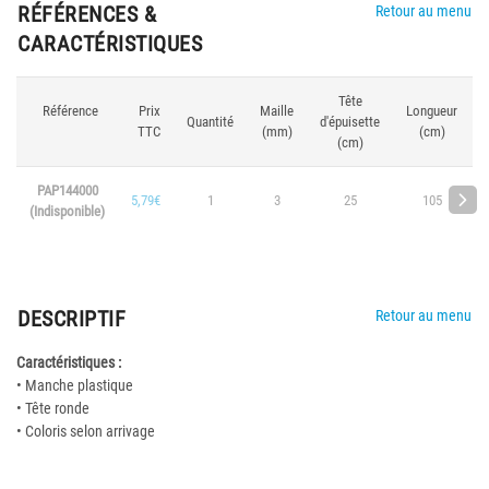
RÉFÉRENCES &
Retour au menu
CARACTÉRISTIQUES
Tête
Référence
Prix
Maille
Longueur
Quantité
d'épuisette
TTC
(mm)
(cm)
(cm)
PAP144000
5,79€
1
3
25
105
(Indisponible)
DESCRIPTIF
Retour au menu
Caractéristiques :
• Manche plastique
• Tête ronde
• Coloris selon arrivage