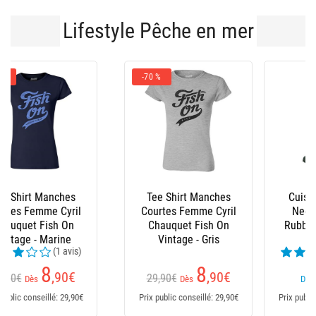
Lifestyle Pêche en mer
-10 %
Cuissardes Ragot
Bottes Homme Le
Neoprene-Lined
Chameau - Marine
Rubber Hip Waders
(5 avis)
(23 avis)
169,95€
91
Dès
,69
€
Dès
151
,95
€
Prix public conseillé: 91,69€
Prix public conseillé: 170€