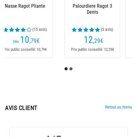
Griffe A Palourdes
Crochet A Crabes
Ragot 3 Dents Plates
Ragot
(3 avis)
(2 avis)
6
6
,29
€
,79
€
Prix public conseillé: 6,29€
Prix public conseillé: 6,79€
AVIS CLIENT
Retour au menu