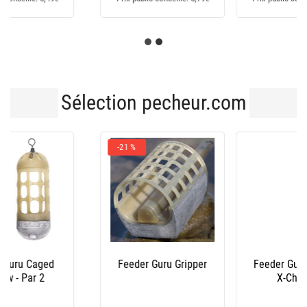
Sélection pecheur.com
-0,09€
Feeder Guru Bait Up
Feeder Fox Matrix
X-Change
Plastic Bottom
Weighted Feeders