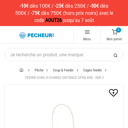
-10€
dès 100€
/
-25€
dès 250€
/
-50€
dès
500€
/
-75€
dès 750€ (hors prix noirs)
avec le
code
AOUT26
jusqu'au 7 août
0
Menu
Mon panier
Pêche
Coup & Feeder
Cages feeder
FEEDER GURU X-CHANGE DISTANCE OPEN END - PAR 2