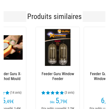
Produits similaires
Feeder Guru Bait Up
Moule Feeder Preston
Window Feeder
Innovations Ics In-
Line Banjo Xr Mould
(1 avis)
6
4
,49
€
,99
€
Dès
Prix public conseillé: 6,49€
Prix public conseillé: 4,99€