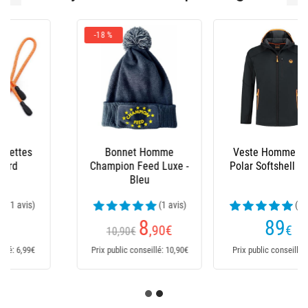
Veste Homme Guru
Pantalon Homme
Polar Softshell - Noir
Guru Polar Match
Kombats - Noir
(1 avis)
(1 avis)
89
89
€
,95
€
Dès
Prix public conseillé: 89€
Prix public conseillé: 89,95€