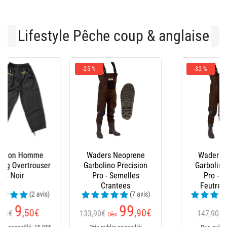
Lifestyle Pêche coup & anglaise
-25 %
-32 %
Waders Neoprene
Waders Neoprene
Garbolino Precision
Garbolino Precision
Pro - Semelles
Pro - Semelles
Crantees
Feutre/Crantees
(7 avis)
(13 avis)
99
99
,90
€
,90
€
133,90€
147,90€
Dès