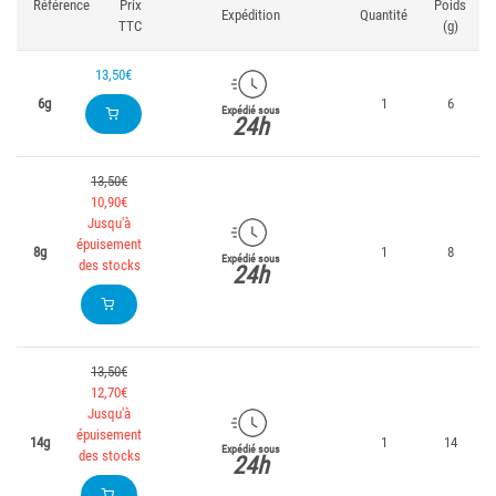
Référence
Prix
Poids
Expédition
Quantité
TTC
(g)
13,50€
6g
1
6
Expédié sous
24h
13,50€
10,90€
Jusqu'à
épuisement
8g
1
8
Expédié sous
des stocks
24h
13,50€
12,70€
Jusqu'à
épuisement
14g
1
14
Expédié sous
des stocks
24h