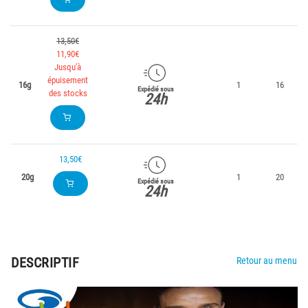
13,50€
11,90€
Jusqu'à
épuisement
16g
1
16
Expédié sous
des stocks
24h
13,50€
20g
1
20
Expédié sous
24h
DESCRIPTIF
Retour au menu