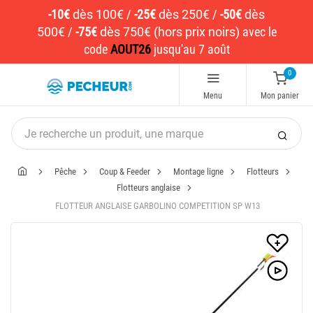
-10€
dès 100€
/
-25€
dès 250€
/
-50€
dès
500€
/
-75€
dès 750€ (hors prix noirs)
avec le
code
AOUT26
jusqu'au 7 août
0
Menu
Mon panier
Pêche
Coup & Feeder
Montage ligne
Flotteurs
Flotteurs anglaise
FLOTTEUR ANGLAISE GARBOLINO COMPETITION SP W13