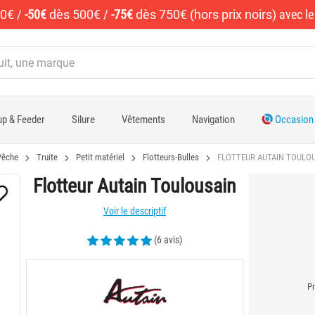
50€
/
-50€
dès 500€
/
-75€
dès 750€ (hors prix noirs)
avec l
p & Feeder
Silure
Vêtements
Navigation
Occasion
Pêche
Truite
Petit matériel
Flotteurs-Bulles
FLOTTEUR AUTAIN TOULO
Flotteur Autain Toulousain
Voir le descriptif
(6 avis)
Pr