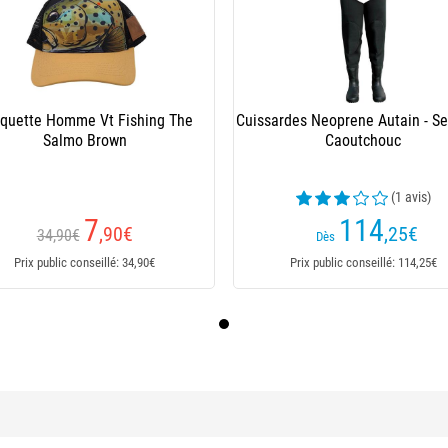
quette Homme Vt Fishing The
Cuissardes Neoprene Autain - S
Salmo Brown
Caoutchouc
(1 avis)
7
114
,90
€
,25
€
34,90€
Dès
Prix public conseillé: 34,90€
Prix public conseillé: 114,25€