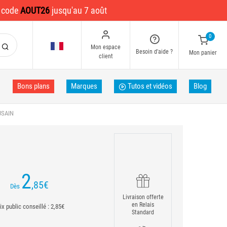
e code
AOUT26
jusqu'au 7 août
0
Mon espace
Besoin d'aide ?
Mon panier
client
Bons plans
Marques
Tutos et vidéos
Blog
USAIN
2
,85
€
Dès
Livraison offerte
en Relais
ix public conseillé : 2,85€
Standard