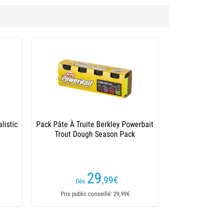
lotteur Autain Kima
(1 avis)
2
,75
€
Dès
ix public conseillé: 2,75€