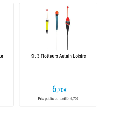
Mix
Flotteur Autain Toulousain Boule
(1 avis)
3
,50
€
Prix public conseillé: 3,50€