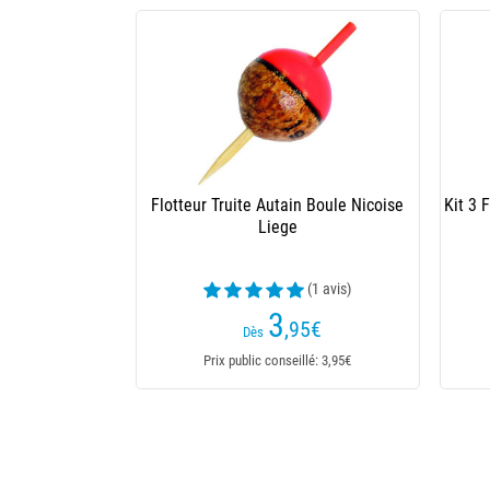
Kit 3 Flotteurs Autain Truite Fendu
Kit
10
,85
€
Prix public conseillé: 10,85€