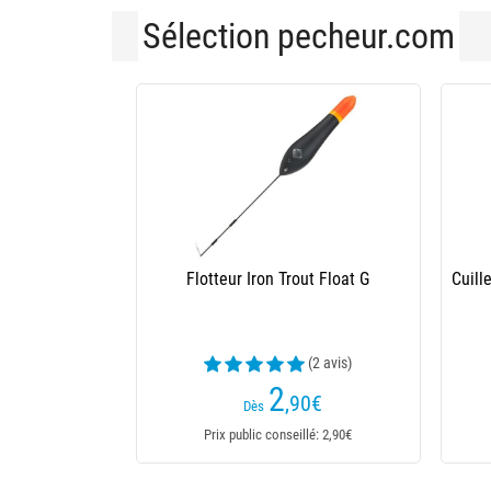
Sélection pecheur.com
Flotteur Autain Toulousa
(9 av
3
,05
€
Dès
Prix public conseillé: 3,