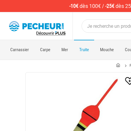
-10€
dès 100€
/
-25€
dès 2
Carnassier
Carpe
Mer
Truite
Mouche
Cou