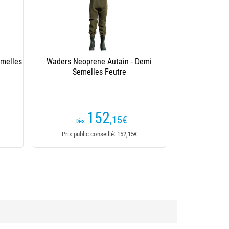
emelles
Waders Neoprene Autain - Demi
Semelles Feutre
152
,15
€
Dès
Prix public conseillé: 152,15€