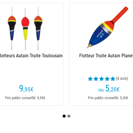
 3 Flotteurs Autain Truite Poire
Kit 3 Flotteurs Autain Truite 
7
7
,95
€
,30
€
Prix public conseillé: 7,95€
Prix public conseillé: 7,30€