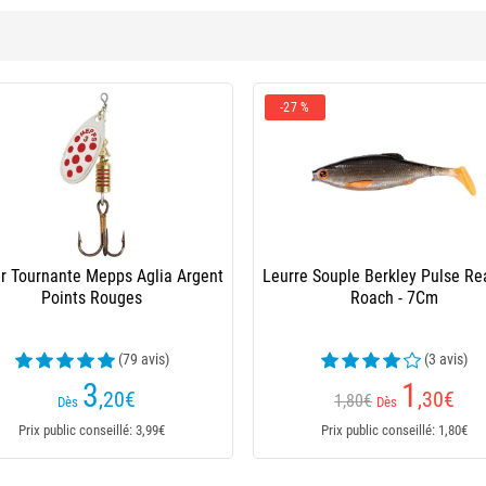
in Boule
Flotteur Autain Toulousain Liege Tl
F
is)
(3 avis)
4
,25
€
Dès
05€
Prix public conseillé: 4,25€
Pr