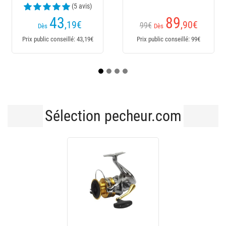
(2 avis)
89
38
,90
€
,90
€
99€
59,90€
Dès
Dès
Prix public conseillé: 99€
Prix public conseillé: 59,90€
Pri
Sélection pecheur.com