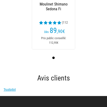
Moulinet Shimano
Sedona Fi
(112
avis)
89
,90
€
Dès
Prix public conseillé:
112,95€
Avis clients
Trustpilot