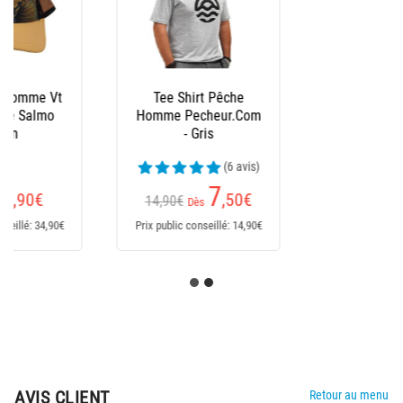
Bonnet Peche
Pecheur.Com
Réversible - Noir/Kaki
(6 avis)
5
,60
€
9,90€
Prix public conseillé: 9,90€
AVIS CLIENT
Retour au menu