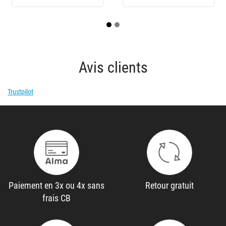
Prix public conseillé: 13,90€
Prix public conseillé: 14,90€
Prix pu
Avis clients
Trustpilot
Paiement en 3x ou 4x sans
Retour gratuit
frais CB