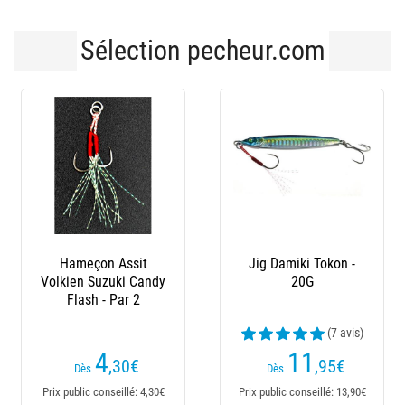
Sélection pecheur.com
Jig Damiki Tokon -
Jig Damiki Tokon -
Jig
20G
40G
(7 avis)
11
12
,95
€
,49
€
Dès
Dès