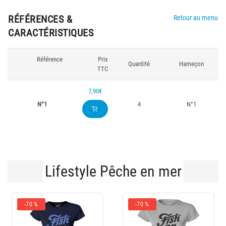
RÉFÉRENCES &
Retour au menu
CARACTÉRISTIQUES
Référence
Prix
Quantité
Hameçon
TTC
7,90€
N°1
4
N°1
Lifestyle Pêche en mer
-70 %
-10 %