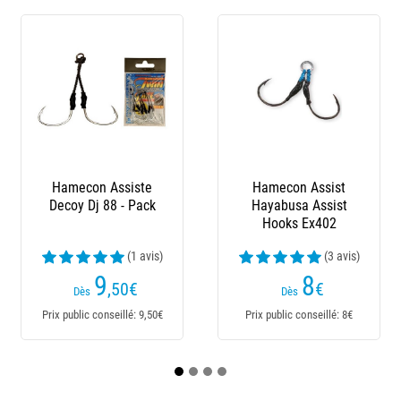
-1€
Hamecon Assist
Assist Hook Bkk
Ha
Hayabusa Assist
Plugging Single Hd
Saku
Hooks Ex402
(3 avis)
8
16
€
€
10,
Dès
Dès
Prix public conseillé: 8€
Prix public conseillé: 16€
Prix pu