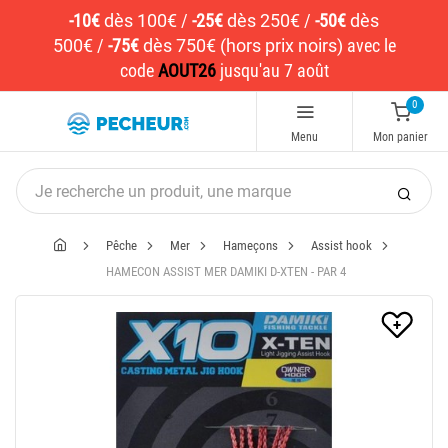
-10€
dès 100€
/
-25€
dès 250€
/
-50€
dès
500€
/
-75€
dès 750€ (hors prix noirs)
avec le
code
AOUT26
jusqu'au 7 août
0
Menu
Mon panier
Pêche
Mer
Hameçons
Assist hook
HAMECON ASSIST MER DAMIKI D-XTEN - PAR 4