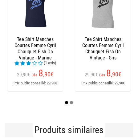
Tee Shirt Manches
Bottes Homme Le
Salo
Courtes Femme Cyril
Chameau - Marine
Chauquet Fish On
Vintage - Gris
(23 avis)
169,95€
8
Dès
,90
€
29,90€
Dès
151
,95
€
Prix public conseillé: 29,90€
Prix p
Prix public conseillé: 170€
Produits similaires