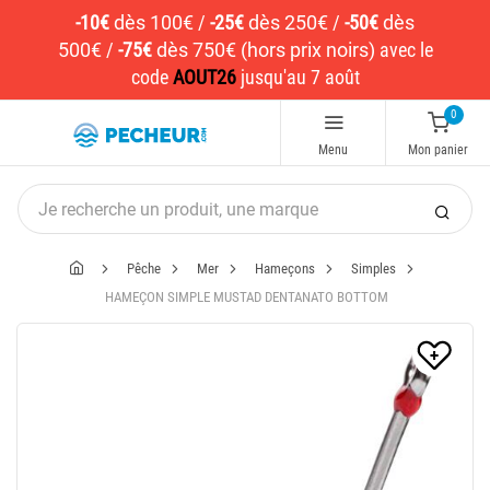
-10€
dès 100€
/
-25€
dès 250€
/
-50€
dès
500€
/
-75€
dès 750€ (hors prix noirs)
avec le
code
AOUT26
jusqu'au 7 août
0
Menu
Mon panier
Pêche
Mer
Hameçons
Simples
HAMEÇON SIMPLE MUSTAD DENTANATO BOTTOM