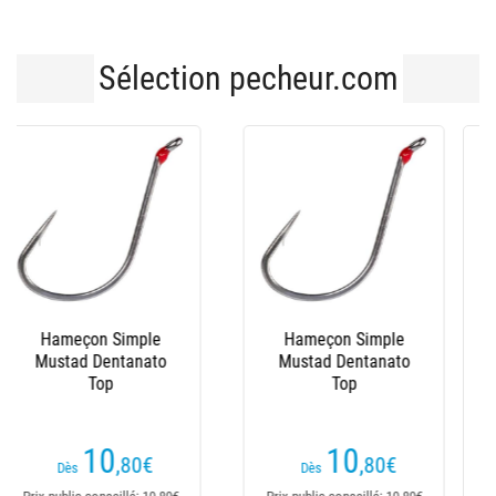
Sélection pecheur.com
Hameçon Simple
Hameçon Simple
Mustad Dentanato
Mustad Iseama
Bottom
10
5
,80
€
,20
€
Dès
Dès