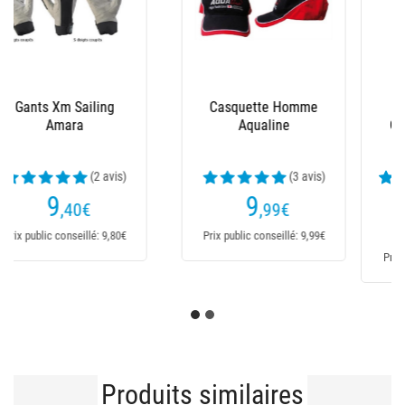
Bottes Homme Le
Salopette Xm Ocean
Chameau - Marine
(23 avis)
169,95€
Dès
235
€
151
,95
€
Prix public conseillé: 235€
Prix public conseillé: 170€
Produits similaires