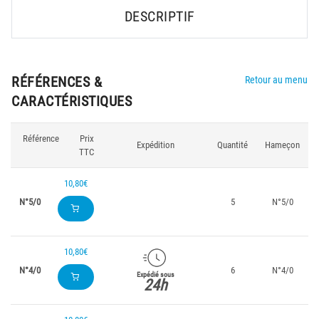
DESCRIPTIF
RÉFÉRENCES &
Retour au menu
CARACTÉRISTIQUES
Référence
Prix
Expédition
Quantité
Hameçon
TTC
10,80€
N°5/0
5
N°5/0
10,80€
N°4/0
6
N°4/0
Expédié sous
24h