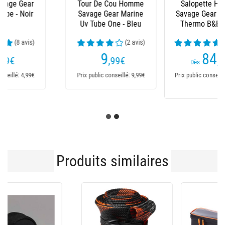
Salopette Homme
Veste Homme Savage
Savage Gear Heatlite
Gear Heatlite Thermo
Thermo B&B - Noir
Jacket - Noir
(16 avis)
(29 avis)
84
109
,99
€
,99
€
Dès
Dès
Prix public conseillé: 89,99€
Prix public conseillé:
109,99€
Produits similaires
-25 %