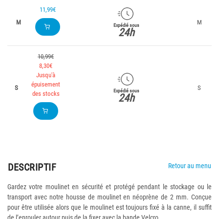
11,99€
M
M
Expédié sous
24h
10,99€
8,30€
Jusqu'à
épuisement
S
S
Expédié sous
des stocks
24h
DESCRIPTIF
Retour au menu
Gardez votre moulinet en sécurité et protégé pendant le stockage ou le
transport avec notre housse de moulinet en néoprène de 2 mm. Conçue
pour être utilisée alors que le moulinet est toujours fixé à la canne, il suffit
de l’enrouler autour puis de la fixer avec la bande Velcro.