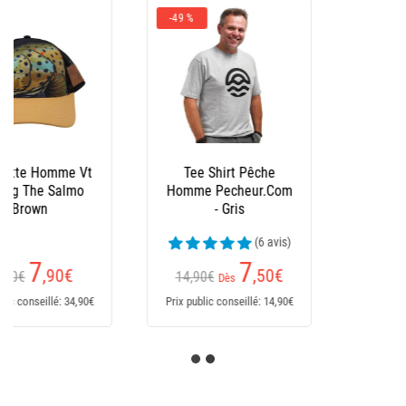
-43 %
Bonnet Peche
Pecheur.Com
Réversible - Noir/Kaki
(6 avis)
5
,60
€
9,90€
Prix public conseillé: 9,90€