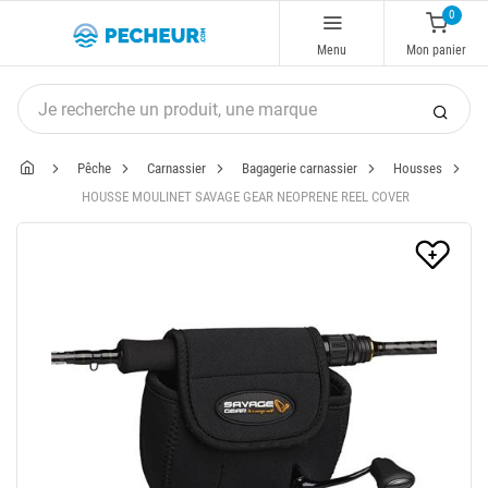
0
Menu
Mon panier
Pêche
Carnassier
Bagagerie carnassier
Housses
HOUSSE MOULINET SAVAGE GEAR NEOPRENE REEL COVER