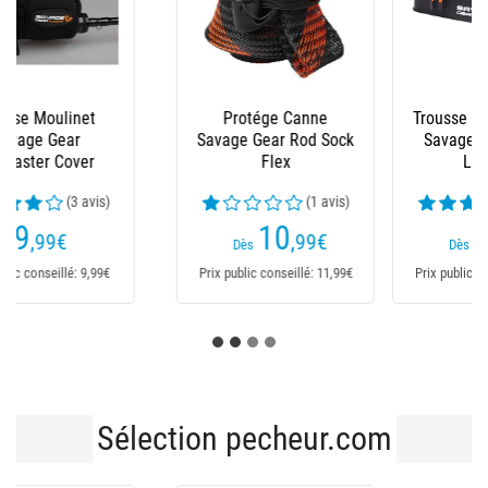
Trousse À Accessoires
Housse De Protection
Savage Gear Wpmp
Fox Rage Rod Shields
Lurebag
(2 avis)
29
8
,99
€
,60
€
11,49€
Dès
Dès
Prix public conseillé: 29,99€
Prix public conseillé: 11,49€
Sélection pecheur.com