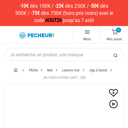
-10€
dès 100€
/
-25€
dès 250€
/
-50€
dès
500€
/
-75€
dès 750€ (hors prix noirs)
avec le
code
AOUT26
jusqu'au 7 août
0
Menu
Mon panier
Pêche
Mer
Leurres mer
Jigs à lancer
JIG FIIISH HYPNO CAST - 30G