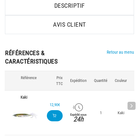
DESCRIPTIF
AVIS CLIENT
RÉFÉRENCES &
Retour au menu
CARACTÉRISTIQUES
Référence
Prix
Po
Expédition
Quantité
Couleur
TTC
(
Kaki
12,90€
1
Kaki
3
Expédié sous
24h