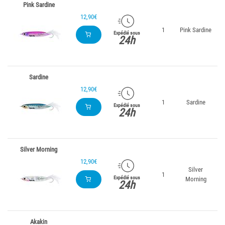
Pink Sardine
12,90€
1
Pink Sardine
3
Expédié sous
24h
Sardine
12,90€
1
Sardine
3
Expédié sous
24h
Silver Morning
12,90€
Silver
1
3
Expédié sous
Morning
24h
Akakin