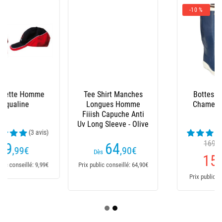
-10 %
Tee Shirt Manches
Bottes Homme Le
Longues Homme
Chameau - Marine
Fiiish Capuche Anti
Uv Long Sleeve - Olive
(23 avis)
169,95€
64
Dès
,90
€
Dès
151
,95
€
Prix public conseillé: 64,90€
Prix public conseillé: 170€