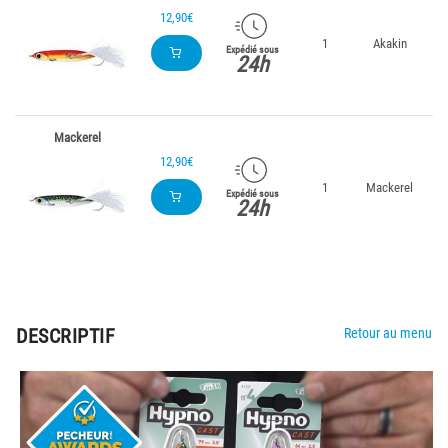
12,90€
1
Akakin
3
Expédié sous
24h
Mackerel
12,90€
1
Mackerel
3
Expédié sous
24h
DESCRIPTIF
Retour au menu