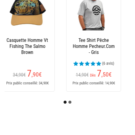
Bonnet Peche
Pecheur.Com
Réversible - Noir/Kaki
(6 avis)
5
,60
€
9,90€
Prix public conseillé: 9,90€