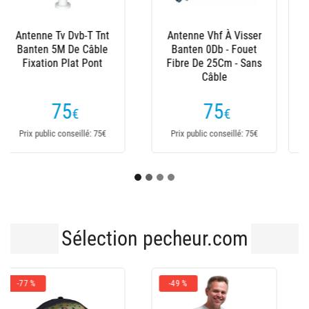
Antenne Vhf Carénée
Antenne Vhf Banten
Banten 25Cm 5
Eco 3Dbi 1.5M Rotule
Mètres De Câble
Plastique Intégrée-
Ferrule Inox (Lpvhf)
Noire
75
49
€
€
Prix public conseillé: 75€
Prix public conseillé: 49€
Sélection pecheur.com
-43 %