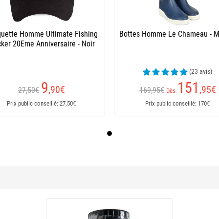
uette Homme Ultimate Fishing
Bottes Homme Le Chameau - M
cker 20Eme Anniversaire - Noir
(23 avis)
9
151
,90
€
,95
€
27,50€
169,95€
Dès
Prix public conseillé: 27,50€
Prix public conseillé: 170€