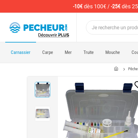
-10€
dès 100€
/
-25€
dès 2
Carnassier
Carpe
Mer
Truite
Mouche
Cou
Pêche