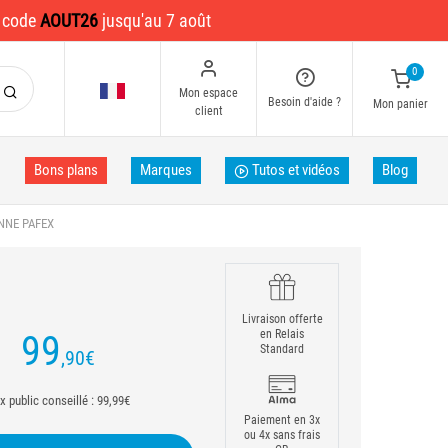
e code
AOUT26
jusqu'au 7 août
0
Mon espace
Besoin d'aide ?
Mon panier
client
Bons plans
Marques
Tutos et vidéos
Blog
NNE PAFEX
Livraison offerte
en Relais
99
Standard
,90
€
ix public conseillé : 99,99€
Paiement en 3x
ou 4x sans frais