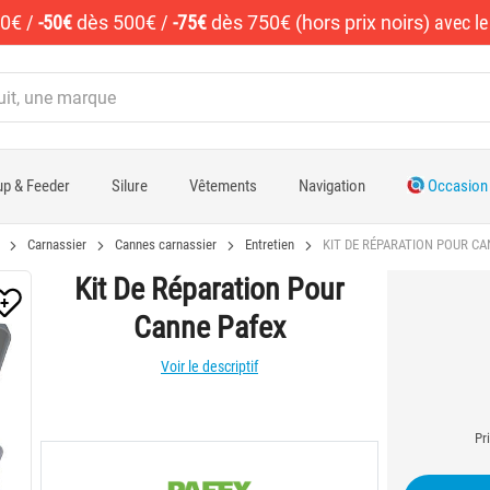
50€
/
-50€
dès 500€
/
-75€
dès 750€ (hors prix noirs)
avec l
p & Feeder
Silure
Vêtements
Navigation
Occasion
Carnassier
Cannes carnassier
Entretien
KIT DE RÉPARATION POUR CA
Kit De Réparation Pour
Canne Pafex
Voir le descriptif
Pr