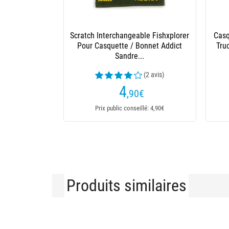
Scratch Interchangeable Fishxplorer
Casq
Pour Casquette / Bonnet Addict
Tru
Sandre...
(2 avis)
4
,90
€
Prix public conseillé: 4,90€
Produits similaires