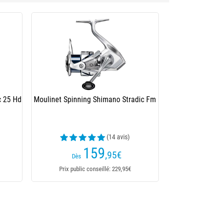
c 25 Hd
Moulinet Spinning Shimano Stradic Fm
(14 avis)
159
,95
€
Dès
Prix public conseillé: 229,95€