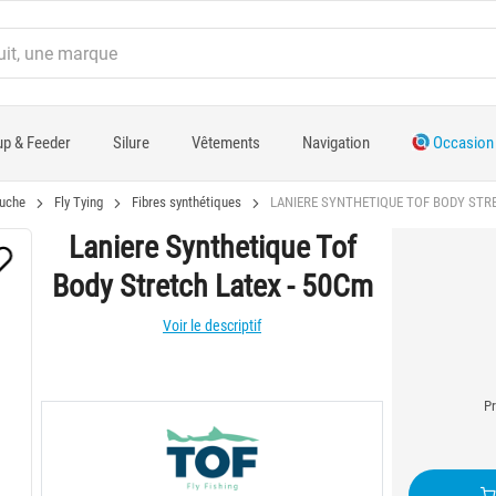
p & Feeder
Silure
Vêtements
Navigation
Occasion
uche
Fly Tying
Fibres synthétiques
LANIERE SYNTHETIQUE TOF BODY STRE
Laniere Synthetique Tof
Body Stretch Latex - 50Cm
Voir le descriptif
Pr