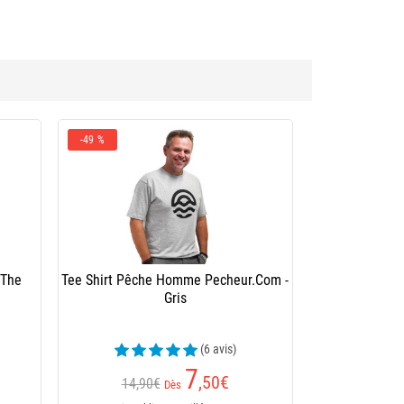
-49 %
 The
Tee Shirt Pêche Homme Pecheur.Com -
Gris
(6 avis)
7
,50
€
14,90€
Dès