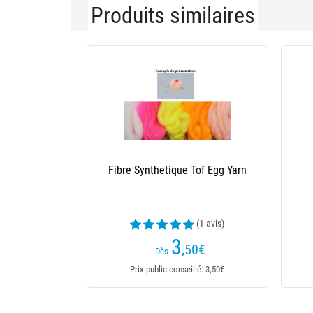
Produits similaires
Fibre Synthétique Tof Thermo Fibre
Ondule
4
,90
€
Dès
Prix public conseillé: 4,90€