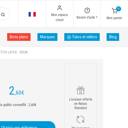
0
Mon espace
Besoin d'aide ?
Mon panier
client
Bons plans
Marques
Tutos et vidéos
Blog
TCH LATEX - 50CM
2
,60
€
Livraison offerte
en Relais
ix public conseillé : 2,60€
Standard
Choisir une référence