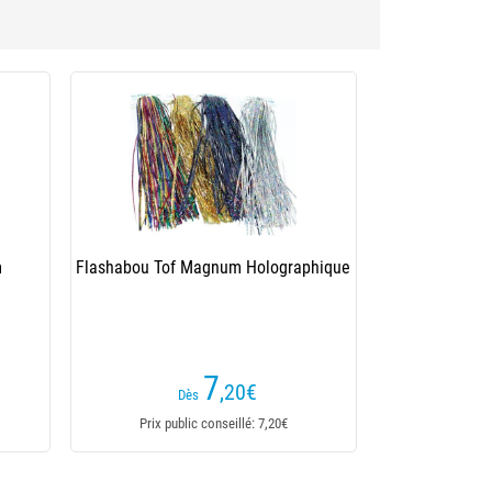
Flashabou Tof Supreme Hair
(1 avis)
5
,40
€
Dès
Prix public conseillé: 5,40€