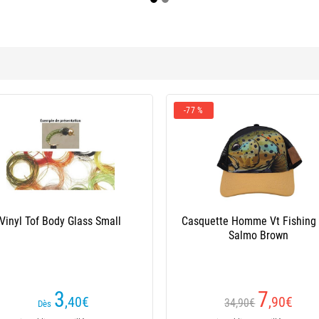
-77 %
Vinyl Tof Body Glass Small
Casquette Homme Vt Fishing
Salmo Brown
3
7
,40
€
,90
€
34,90€
Dès