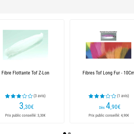
Flashabou Tof Perle
Flashabou Tof Grizzly
5
6
,60
€
,10
€
Dès
Dès
Prix public conseillé: 5,60€
Prix public conseillé: 6,10€