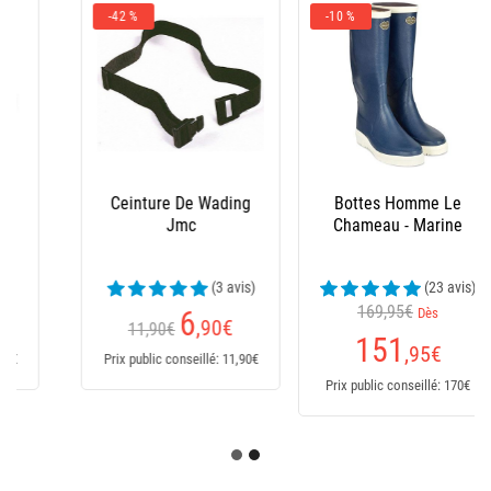
-10 %
Bottes Homme Le
Salopette Xm Ocean
Chameau - Marine
(23 avis)
169,95€
Dès
235
€
151
,95
€
Prix public conseillé: 235€
Prix public conseillé: 170€