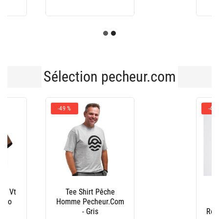
495,36€
Sélection pecheur.com
-43 %
Bonnet Peche
Pecheur.Com
Réversible - Noir/Kaki