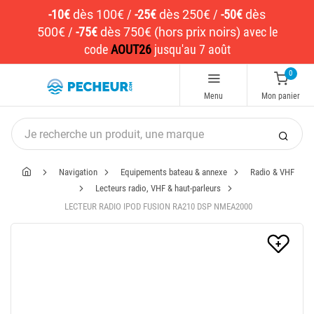
-10€
dès 100€
/
-25€
dès 250€
/
-50€
dès
500€
/
-75€
dès 750€ (hors prix noirs)
avec le
code
AOUT26
jusqu'au 7 août
0
Menu
Mon panier
Navigation
Equipements bateau & annexe
Radio & VHF
Lecteurs radio, VHF & haut-parleurs
LECTEUR RADIO IPOD FUSION RA210 DSP NMEA2000