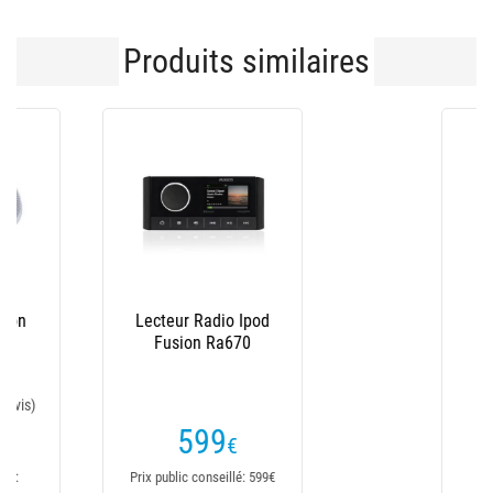
Produits similaires
Source Audio
Multimédia Kicker
Kmc4
489
,95
€
Prix public conseillé: