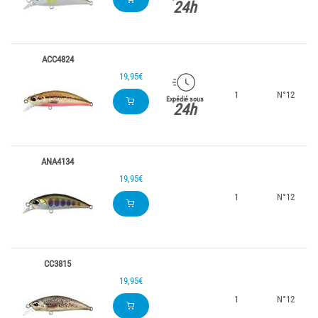
24h
ACC4824
19,95€
1
N°12
Expédié sous
24h
ANA4134
19,95€
1
N°12
CC3815
19,95€
1
N°12