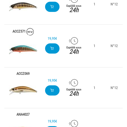
1
N°12
Expédié sous
24h
ACCZ571
19,95€
1
N°12
Expédié sous
24h
ACCZ069
19,95€
1
N°12
Expédié sous
24h
ANA4027
19,95€