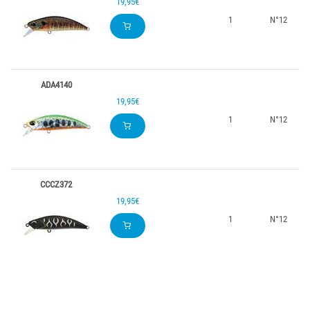
19,95€
1
N°12
ADA4140
19,95€
1
N°12
CCCZ372
19,95€
1
N°12