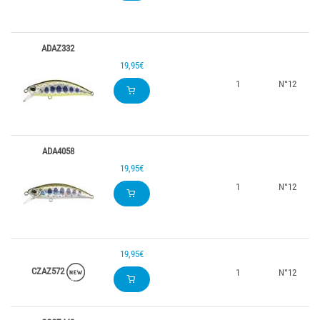
ADAZ332
19,95€
1
N°12
ADA4058
19,95€
1
N°12
19,95€
CZAZ572
1
N°12