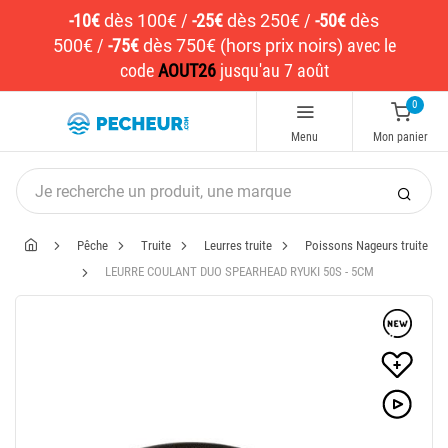
-10€
dès 100€
/
-25€
dès 250€
/
-50€
dès
500€
/
-75€
dès 750€ (hors prix noirs)
avec le
code
AOUT26
jusqu'au 7 août
0
Menu
Mon panier
Pêche
Truite
Leurres truite
Poissons Nageurs truite
LEURRE COULANT DUO SPEARHEAD RYUKI 50S - 5CM