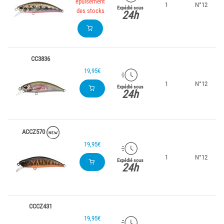
épuisement
1
N°12
Expédié sous
des stocks
24h
CC3836
19,95€
1
N°12
Expédié sous
24h
ACCZ570
19,95€
1
N°12
Expédié sous
24h
CCCZ431
19,95€