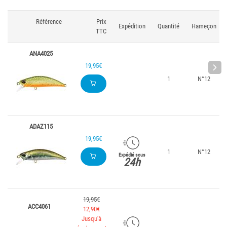
Référence
Prix
Expédition
Quantité
Hameçon
TTC
ANA4025
19,95€
1
N°12
ADAZ115
19,95€
1
N°12
Expédié sous
24h
19,95€
ACC4061
12,90€
Jusqu'à