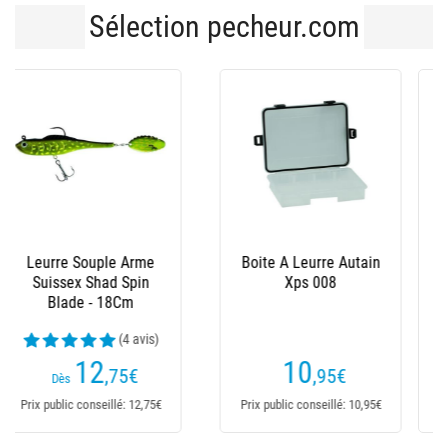
Sélection pecheur.com
Boite A Leurres
Boite A Leurre Autain
Autain Ecobox
H422
3
3
,30
€
,30
€
Prix public conseillé: 3,30€
Prix public conseillé: 3,30€