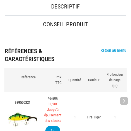
DESCRIPTIF
CONSEIL PRODUIT
RÉFÉRENCES &
Retour au menu
CARACTÉRISTIQUES
Profondeur
Référence
Prix
Quantité
Couleur
de nage
TTC
(m)
15,20€
989500221
11,90€
Jusqu'à
épuisement
1
Fire Tiger
1
des stocks