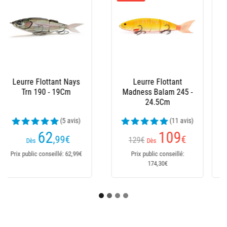
Leurre Flottant
Leurre Flottant
Madness Balam 200 -
Megabass Vatalion
20Cm
115 F - 11.5Cm
(51 avis)
114
29
€
,90
€
43,50€
Dès
Dès
Prix public conseillé:
Prix public conseillé: 47,90€
129,90€