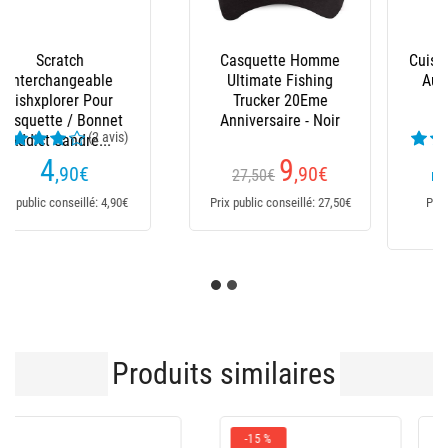
Cuissardes Neoprene
Waders Neoprene
Autain - Semelles
Autain - Demi
Caoutchouc
Semelles Feutre
(1 avis)
114
152
,25
€
,15
€
Dès
Dès
Prix public conseillé:
Prix public conseillé:
114,25€
152,15€
Produits similaires
-31 %