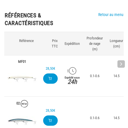
RÉFÉRENCES &
Retour au menu
CARACTÉRISTIQUES
Profondeur
Référence
Prix
Longueur
Expédition
de nage
TTC
(cm)
(m)
MF01
28,50€
0.1-0.6
14.5
Expédié sous
24h
02
28,50€
0.1-0.6
14.5