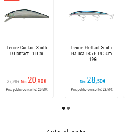
Leurre Coulant Smith
Leurre Coulant Smith
Wavy - 8.5Cm
D-Contact Salwater -
8.5Cm
(1 avis)
(5 avis)
18
22
,95
€
,50
€
Dès
Dès
Prix public conseillé: 18,95€
Prix public conseillé: 25,60€