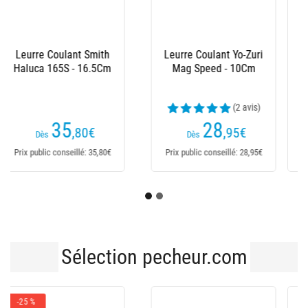
Leurre Coulant Tackle
Leurre Flottant Duo
House K-Ten Blue
Tide Minnow Slim 175
Ocean Bks - 11.5Cm
- 17.5Cm
(5 avis)
(7 avis)
30
29
,95
€
,95
€
Dès
Dès
Prix public conseillé: 34,90€
Prix public conseillé: 31,20€
Sélection pecheur.com