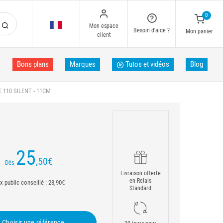
0
Mon espace
Besoin d'aide ?
Mon panier
client
Bons plans
Marques
Tutos et vidéos
Blog
110 SILENT - 11CM
25
,50
€
Dès
Livraison offerte
en Relais
ix public conseillé : 28,90€
Standard
Choisir une référence