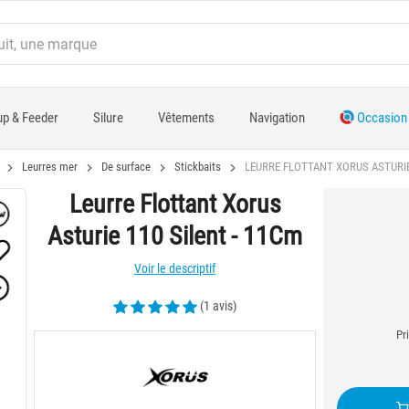
p & Feeder
Silure
Vêtements
Navigation
Occasion
Leurres mer
De surface
Stickbaits
LEURRE FLOTTANT XORUS ASTURIE 
Leurre Flottant Xorus
Asturie 110 Silent - 11Cm
Voir le descriptif
(1 avis)
Pr