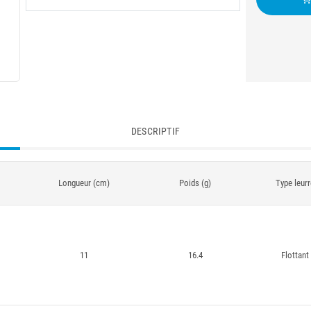
DESCRIPTIF
Longueur (cm)
Poids (g)
Type leurr
11
16.4
Flottant