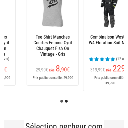
Combinaison Westin
Combinaison Westin
W4 Flotation Suit Noir
W6 Flotation Suit -
Noir-Rouge
(12 avis)
(1 avis)
229
369
€
€
319,99€
Dès
Dès
Prix public conseillé:
Prix public conseillé:
319,99€
399,99€
Sélection pecheur.com