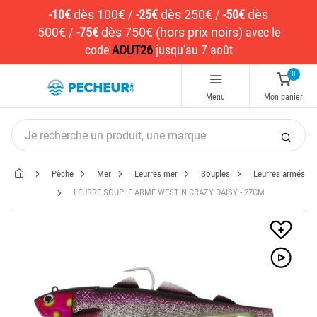
-10€
dès 100€
/
-25€
dès 250€
/
-50€
dès
500€
/
-75€
dès 750€ (hors prix noirs)
avec le
code
AOUT26
jusqu'au 7 août
0
Menu
Mon panier
Pêche
Mer
Leurres mer
Souples
Leurres armés
LEURRE SOUPLE ARME WESTIN CRAZY DAISY - 27CM