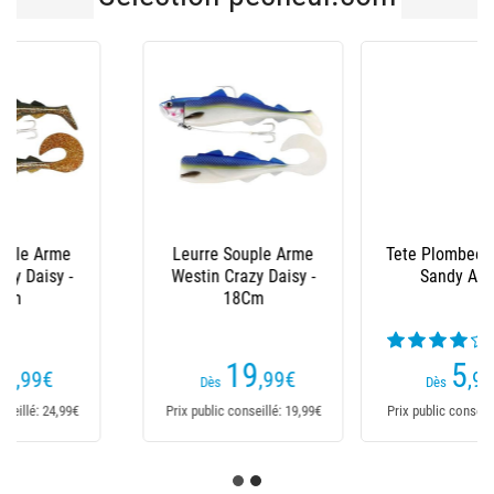
Tete Plombee Westin
Tete Plombee Westin
Sandy Andy
Round Up Lt
(6 avis)
(6 avis)
5
3
,99
€
,49
€
Dès
Dès
Prix public conseillé: 5,99€
Prix public conseillé: 3,49€