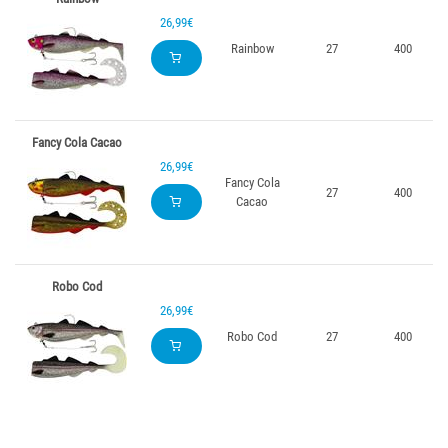
26,99€
Rainbow
27
400
Fancy Cola Cacao
26,99€
Fancy Cola
27
400
Cacao
Robo Cod
26,99€
Robo Cod
27
400