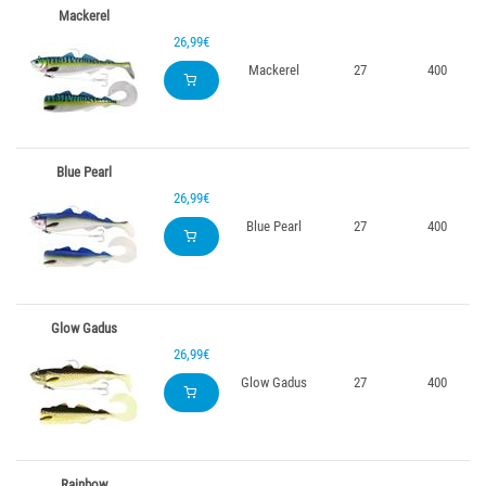
Mackerel
26,99€
Mackerel
27
400
Blue Pearl
26,99€
Blue Pearl
27
400
Glow Gadus
26,99€
Glow Gadus
27
400
Rainbow