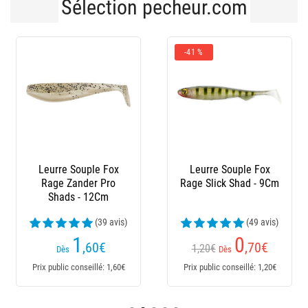
Sélection pecheur.com
-41 %
Leurre Souple Fox
Leurre Souple Fox
Rage Zander Pro
Rage Slick Shad - 9Cm
Shads - 12Cm
(39 avis)
(49 avis)
1
0
,60
€
,70
€
1,20€
Dès
Dès
Prix public conseillé: 1,60€
Prix public conseillé: 1,20€