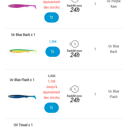
Uv Purple
épuisement
1
Expédié sous
Rain
des stocks
24h
Uv Blue Back x 1
1,90€
Uv Blue
1
Expédié sous
Back
24h
1,90€
Uv Blue Flash x 1
1,10€
Jusqu'à
Uv Blue
épuisement
1
Expédié sous
Flash
des stocks
24h
UV Tinsel x 1