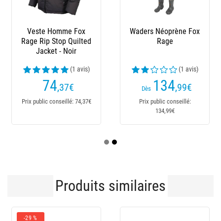
Veste Homme Fox
Waders Néoprène Fox
Rage Rip Stop Quilted
Rage
Jacket - Noir
(1 avis)
(1 avis)
74
134
,37
€
,99
€
Dès
Prix public conseillé: 74,37€
Prix public conseillé:
134,99€
Produits similaires
-29 %