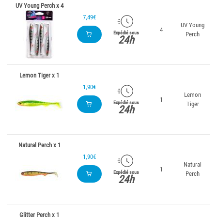
UV Young Perch x 4
7,49€
UV Young
4
Expédié sous
Perch
24h
Lemon Tiger x 1
1,90€
Lemon
1
Expédié sous
Tiger
24h
Natural Perch x 1
1,90€
Natural
1
Expédié sous
Perch
24h
Glitter Perch x 1