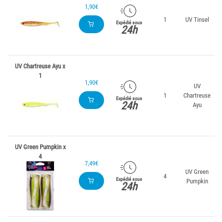
1,90€
1
UV Tinsel
Expédié sous
24h
UV Chartreuse Ayu x
1
1,90€
UV
1
Chartreuse
Expédié sous
24h
Ayu
UV Green Pumpkin x
4
7,49€
UV Green
4
Expédié sous
Pumpkin
24h