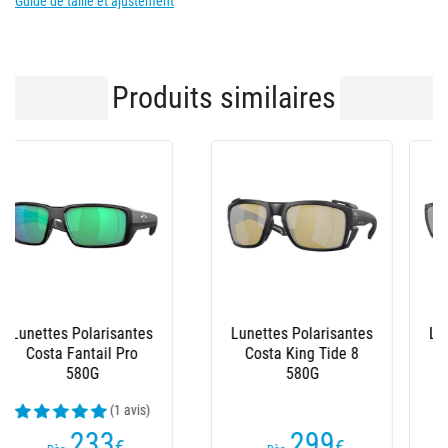
Guide de taille et ajustement
Produits similaires
Lunettes Polarisantes
Lunettes Polarisantes
Costa Fisch 580G
Costa Grand Catalina
580G
(1 avis)
239
244
€
€