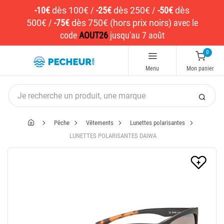
-10€
dès 100€
/
-25€
dès 250€
/
-50€
dès
500€
/
-75€
dès 750€ (hors prix noirs)
avec le
code
AOUT26
jusqu'au 7 août
0
Menu
Mon panier
Pêche
Vêtements
Lunettes polarisantes
LUNETTES POLARISANTES DAIWA