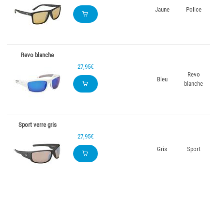
Jaune
Police
Revo blanche
27,95€
Revo
Bleu
blanche
Sport verre gris
27,95€
Gris
Sport