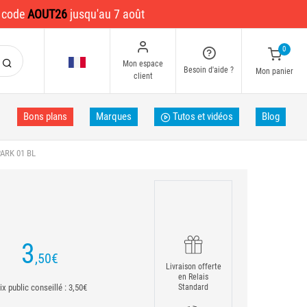
e code
AOUT26
jusqu'au 7 août
0
Mon espace
Besoin d'aide ?
Mon panier
client
Bons plans
Marques
Tutos et vidéos
Blog
ARK 01 BL
3
,50
€
Livraison offerte
en Relais
ix public conseillé : 3,50€
Standard