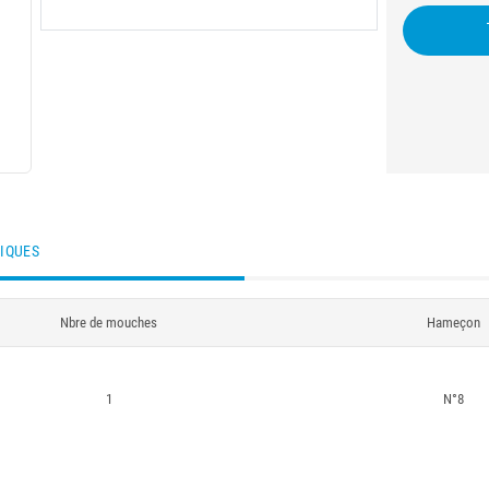
TIQUES
Nbre de mouches
Hameçon
1
N°8