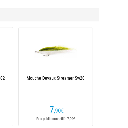
-10 %
Mouche Devaux Streamer Sw04
Mouche Mer Jmc Bonefish &
Bone 13
8
4
,90
€
,90
€
5,50€
Dès
Prix public conseillé: 8,90€
Prix public conseillé: 5,50€