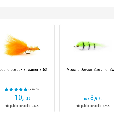
amer Sw20
Mouche Devaux Streamer Jbst03
(1 avis)
10
,50
€
: 7,90€
Prix public conseillé: 3,50€