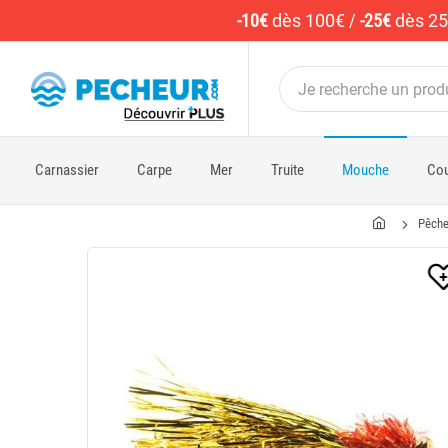
-10€
dès 100€
/
-25€
dès 2
Carnassier
Carpe
Mer
Truite
Mouche
Cou
Pêch