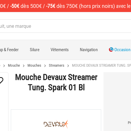
50€
/
-50€
dès 500€
/
-75€
dès 750€ (hors prix noirs)
avec l
p & Feeder
Silure
Vêtements
Navigation
Occasion
e
Mouche
Mouches
Streamers
MOUCHE DEVAUX STREAMER TUNG. SP
Mouche Devaux Streamer
Tung. Spark 01 Bl
Pr