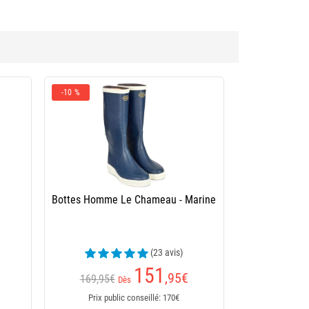
-10 %
Bottes Homme Le Chameau - Marine
(23 avis)
151
,95
€
169,95€
Dès
Prix public conseillé: 170€