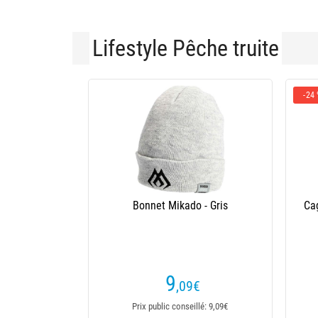
Lifestyle Pêche truite
-24
Bonnet Mikado - Gris
Cag
9
,09
€
Prix public conseillé: 9,09€