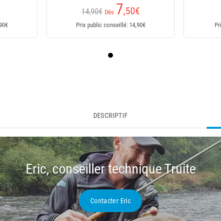
7
,50
€
14,90€
Dès
,90€
Prix public conseillé: 14,90€
Pr
DESCRIPTIF
Eric, conseiller technique Truite
Contacter Eric