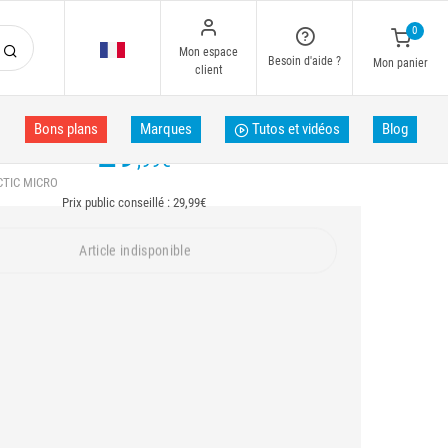
0
Mon espace
Besoin d'aide ?
Mon panier
client
Bons plans
Marques
Tutos et vidéos
Blog
29
,99
€
CTIC MICRO
Prix public conseillé : 29,99€
Article indisponible