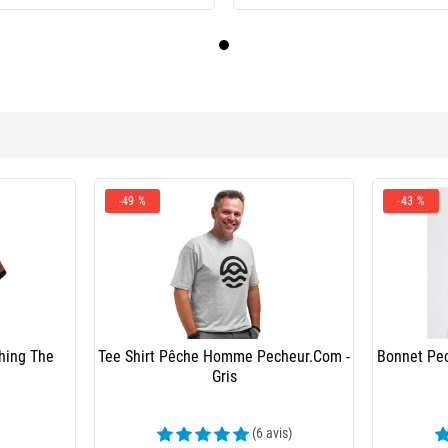
-49 %
-43 %
hing The
Tee Shirt Pêche Homme Pecheur.Com -
Bonnet Pe
Gris
(6 avis)