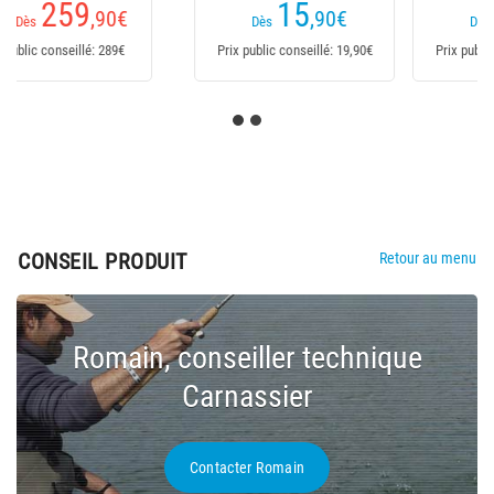
28
30
,90
€
,90
€
Dès
Dès
Prix public conseillé: 39,95€
Prix public conseillé: 39,95€
CONSEIL PRODUIT
Retour au menu
Romain, conseiller technique
Carnassier
Contacter Romain