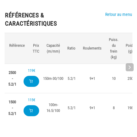
RÉFÉRENCES &
Retour au menu
CARACTÉRISTIQUES
Puiss.
Référence
Prix
Capacité
du
Poids
Ratio
Roulements
TTC
(m/mm)
frein
(g)
(kg)
119€
2500
-
150m-30/100
5.2/1
9+1
10
250
5.2/1
115€
1500
100m-
-
5.2/1
9+1
8
198
16.5/100
5.2/1