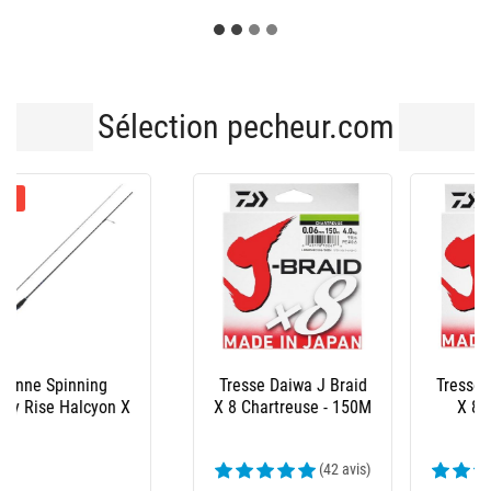
Sélection pecheur.com
Tresse Daiwa J Braid
Tresse Daiwa J Braid
X 8 Vert- 300M
X 8 Multicolore -
300M
(59 avis)
(45 avis)