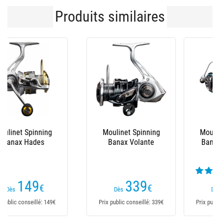
Produits similaires
Moulinet Spinning
Moulinet Spinning
Banax Hades Pro
Banax Ionix
(1 avis)
239
319
€
€
Dès
Dès
Prix public conseillé: 239€
Prix public conseillé: 319€