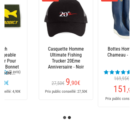
Bottes Homme Le
Salopette Xm Ocean
Chameau - Marine
(23 avis)
169,95€
Dès
235
€
151
,95
€
Prix public conseillé: 235€
Prix public conseillé: 170€