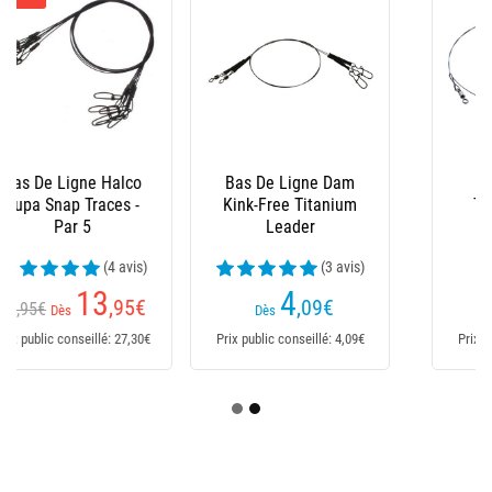
Bas De Ligne Dam
Avançon Westin
Kink-Free Titanium
Titanium Leader
Leader
(3 avis)
4
5
,09
€
,99
€
Dès
Dès
Prix public conseillé: 4,09€
Prix public conseillé: 5,99€