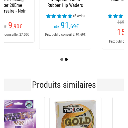
Rubber Hip Waders
(5 avis)
(23 avis)
169,95€
91
Dès
,69
€
Dès
151
,95
€
Prix public conseillé: 91,69€
Prix public conseillé: 170€
Produits similaires