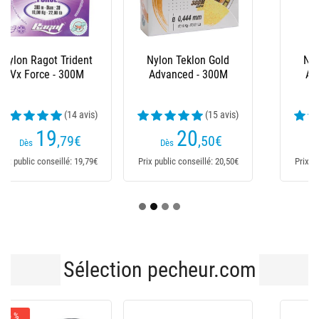
Nylon Teklon Gold
Nylon Teklon Gold
Advanced - 300M
Advanced - 150M
(15 avis)
(20 avis)
20
14
,50
€
,20
€
Dès
Dès
Prix public conseillé: 20,50€
Prix public conseillé: 14,20€
Sélection pecheur.com