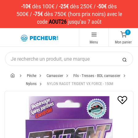
-10€
dès 100€
/
-25€
dès 250€
/
-50€
dès
500€
/
-75€
dès 750€ (hors prix noirs)
avec le
code
AOUT26
jusqu'au 7 août
0
Menu
Mon panier
Pêche
Carnassier
Fils - Tresses - BDL carnassier
Nylons
NYLON RAGOT TRIDENT VX FORCE - 150M