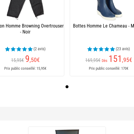
lon Homme Browning Overtrouser
Bottes Homme Le Chameau - M
- Noir
(2 avis)
(23 avis)
9
151
,50
€
,95
€
15,95€
169,95€
Dès
Prix public conseillé: 15,95€
Prix public conseillé: 170€