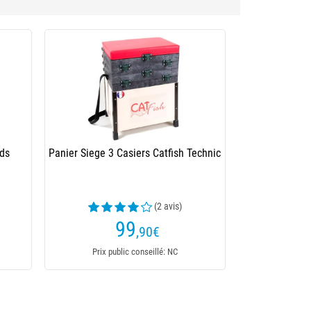
eds
Panier Siege 3 Casiers Catfish Technic
(2 avis)
99
,90
€
Prix public conseillé: NC