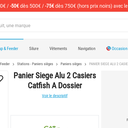
50€
/
-50€
dès 500€
/
-75€
dès 750€ (hors prix noirs)
avec l
p & Feeder
Silure
Vêtements
Navigation
Occasion
 Feeder
Stations - Paniers sièges
Paniers sièges
PANIER SIEGE ALU 2 CASI
Panier Siege Alu 2 Casiers
Catfish A Dossier
Voir le descriptif
P