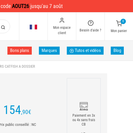
e code
AOUT26
jusqu'au 7 août
0
Mon espace
Besoin d'aide ?
Mon panier
client
Bons plans
Marques
Tutos et vidéos
Blog
ERS CATFISH A DOSSIER
154
,90
€
Paiement en 3x
ou 4x sans frais
rix public conseillé : NC
CB