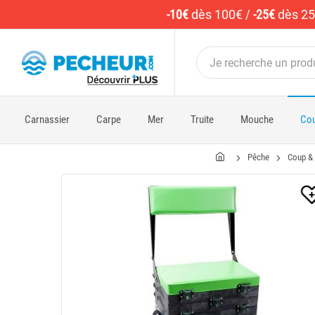
-10€
dès 100€
/
-25€
dès 2
Carnassier
Carpe
Mer
Truite
Mouche
Cou
Pêche
Coup &