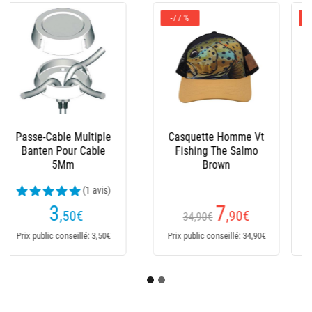
-49 %
-43 %
Tee Shirt Pêche
Bonnet Peche
Homme Pecheur.Com
Pecheur.Com
- Gris
Réversible - Noir/Kaki
(6 avis)
(6 avis)
7
5
,50
€
,60
€
14,90€
9,90€
Dès
Prix public conseillé: 14,90€
Prix public conseillé: 9,90€