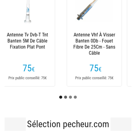
Antenne Vhf Carénée
Antenne Vhf Banten
Banten 25Cm 5
Eco 3Dbi 1.5M Rotule
Mètres De Câble
Plastique Intégrée-
Ferrule Inox (Lpvhf)
Noire
75
49
€
€
Prix public conseillé: 75€
Prix public conseillé: 49€
Sélection pecheur.com