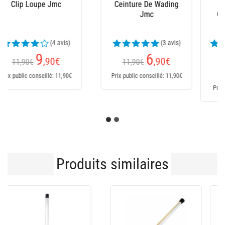
Bottes Homme Le
Salopette Xm Ocean
Chameau - Marine
(24 avis)
169,95€
Dès
235
€
151
,95
€
Prix public conseillé: 235€
Prix public conseillé: 170€
Produits similaires