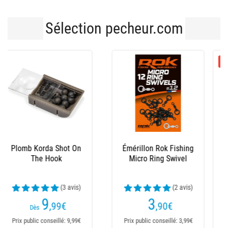
Sélection pecheur.com
-10 %
Krimps Korda
Émérillon Korda Ptfe
Spinner Swivel
(24 avis)
(2 avis)
5
6
,60
€
,99
€
6,29€
Dès
Prix public conseillé: 6,29€
Prix public conseillé: 6,99€