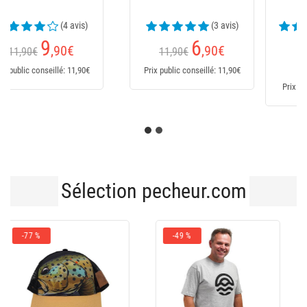
(23 avis)
169,95€
Dès
235
€
151
,95
€
Prix public conseillé: 235€
Prix public conseillé: 170€
Sélection pecheur.com
-43 %