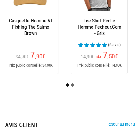
Bonnet Peche
Pecheur.Com
Réversible - Noir/Kaki
(6 avis)
5
,60
€
9,90€
Prix public conseillé: 9,90€
AVIS CLIENT
Retour au menu