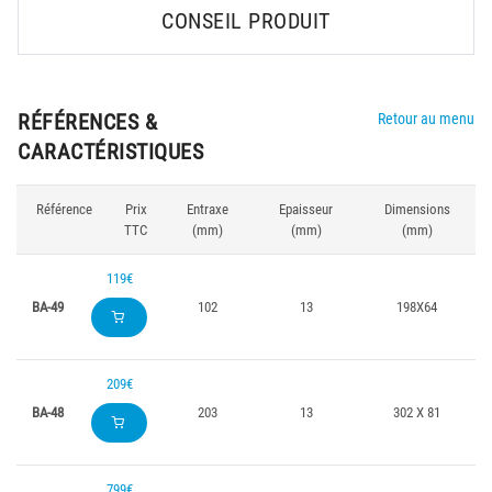
CONSEIL PRODUIT
RÉFÉRENCES &
Retour au menu
CARACTÉRISTIQUES
Référence
Prix
Entraxe
Epaisseur
Dimensions
TTC
(mm)
(mm)
(mm)
119€
BA-49
102
13
198X64
209€
BA-48
203
13
302 X 81
799€