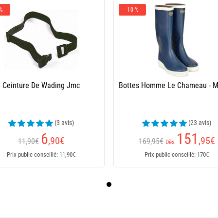
 %
-10 %
Ceinture De Wading Jmc
Bottes Homme Le Chameau - M
(3 avis)
(23 avis)
6
151
,90
€
,95
€
11,90€
169,95€
Dès
Prix public conseillé: 11,90€
Prix public conseillé: 170€