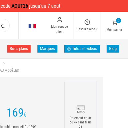
e code
AOUT26
jusqu'au 7 août
0
Mon espace
Besoin d'aide ?
Mon panier
client
Bons plans
Marques
Tutos et vidéos
Blog
s
EAU MODÈLES
169
€
Paiement en 3x
ou 4x sans frais
ix public conseillé : 189€
CB