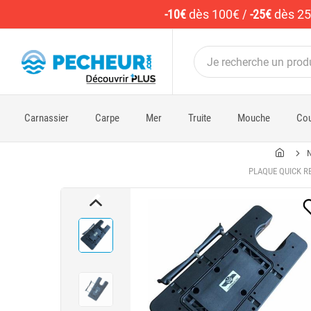
-10€
dès 100€
/
-25€
dès 2
Carnassier
Carpe
Mer
Truite
Mouche
Cou
N
PLAQUE QUICK R