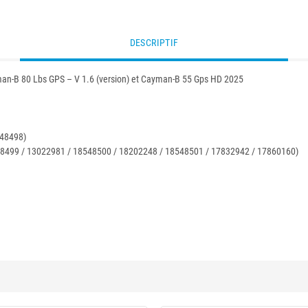
DESCRIPTIF
yman-B 80 Lbs GPS – V 1.6 (version) et Cayman-B 55 Gps HD 2025
548498)
8548499 / 13022981 / 18548500 / 18202248 / 18548501 / 17832942 / 17860160)