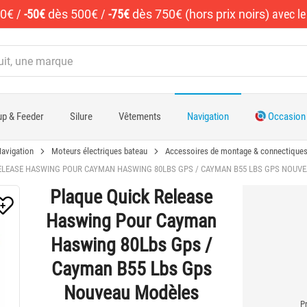
50€
/
-50€
dès 500€
/
-75€
dès 750€ (hors prix noirs)
avec l
p & Feeder
Silure
Vêtements
Navigation
Occasion
avigation
Moteurs électriques bateau
Accessoires de montage & connectique
ELEASE HASWING POUR CAYMAN HASWING 80LBS GPS / CAYMAN B55 LBS GPS NOUV
Plaque Quick Release
Haswing Pour Cayman
Haswing 80Lbs Gps /
Cayman B55 Lbs Gps
Nouveau Modèles
Pr