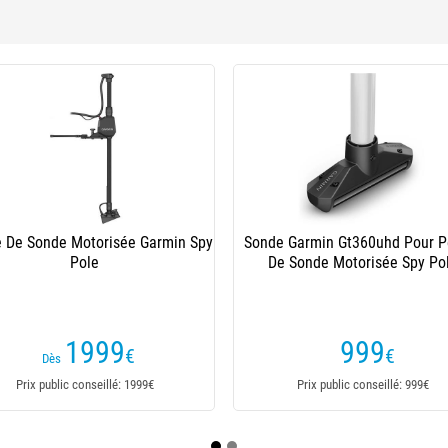
Système De Fixation Sur Plat-Bord
Garmin Pour Perche Spypole
399
€
Prix public conseillé: 399€