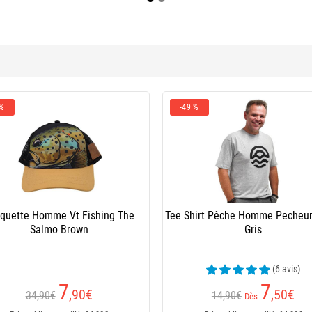
 %
-49 %
quette Homme Vt Fishing The
Tee Shirt Pêche Homme Pecheur
Salmo Brown
Gris
(6 avis)
7
7
,90
€
,50
€
34,90€
14,90€
Dès