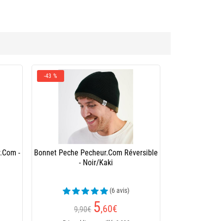
-43 %
.Com -
Bonnet Peche Pecheur.Com Réversible
- Noir/Kaki
(6 avis)
5
,60
€
9,90€