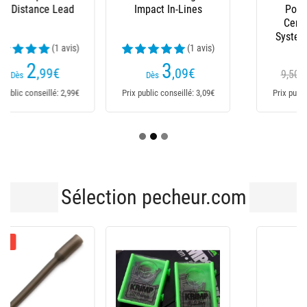
Impact In-Lines
Position Grippa
Central Shocker
System Action Pack
(1 avis)
3
6
,09
€
,10
€
9,50€
Dès
Dès
Prix public conseillé: 3,09€
Prix public conseillé: 9,50€
Sélection pecheur.com