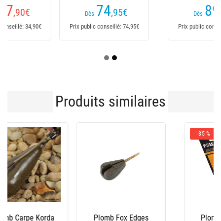
74
89
,95
€
,90
€
Dès
Dès
Prix public conseillé: 74,95€
Prix public conseillé: 89,90€
Produits similaires
-35 %
Plomb Fox Edges
Plomb Carpe Pole