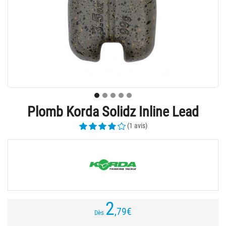
Plomb Korda Solidz Inline Lead
(1 avis)
2
,79
€
Dès