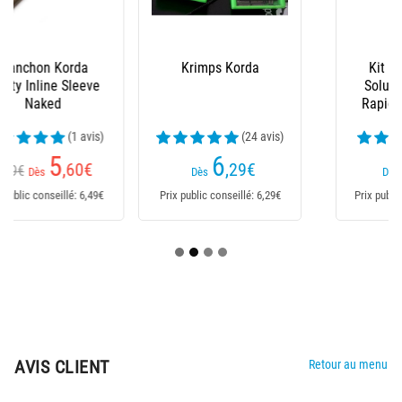
Krimps Korda
Kit Complet Filet
Soluble Fox Edges
Rapide System Pva
(24 avis)
(8 avis)
6
10
,29
€
,99
€
Dès
Dès
Prix public conseillé: 6,29€
Prix public conseillé: 10,99€
AVIS CLIENT
Retour au menu