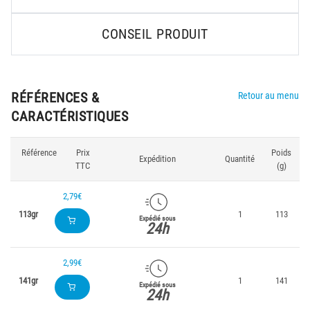
CONSEIL PRODUIT
RÉFÉRENCES &
Retour au menu
CARACTÉRISTIQUES
Référence
Prix
Poids
Expédition
Quantité
TTC
(g)
2,79€
113gr
1
113
Expédié sous
24h
2,99€
141gr
1
141
Expédié sous
24h