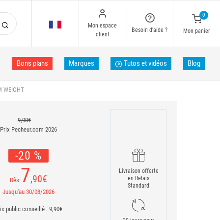
0
Mon espace
Besoin d'aide ?
Mon panier
client
Bons plans
Marques
Tutos et vidéos
Blog
M WEIGHT
9,90€
Prix Pecheur.com 2026
-20 %
7
Livraison offerte
,90
€
en Relais
Dès
Standard
Jusqu'au 30/08/2026
ix public conseillé : 9,90€