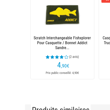
Scratch Interchangeable Fishxplorer
Casq
Pour Casquette / Bonnet Addict
Tru
Sandre...
(2 avis)
4
,90
€
Prix public conseillé: 4,90€