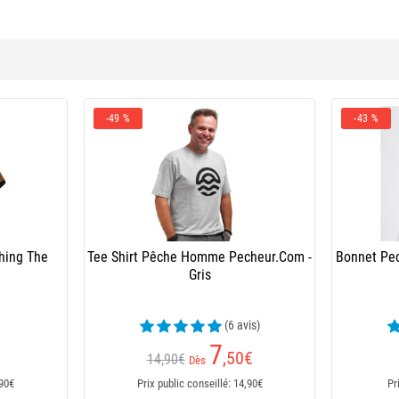
-49 %
-43 %
hing The
Tee Shirt Pêche Homme Pecheur.Com -
Bonnet Pe
Gris
(6 avis)
7
,50
€
14,90€
Dès
,90€
Prix public conseillé: 14,90€
Pr