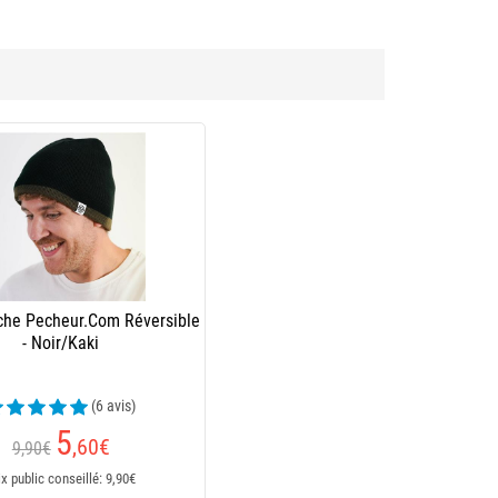
che Pecheur.Com Réversible
- Noir/Kaki
(6 avis)
5
,60
€
9,90€
ix public conseillé: 9,90€