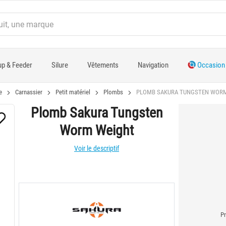
p & Feeder
Silure
Vêtements
Navigation
Occasion
e
Carnassier
Petit matériel
Plombs
PLOMB SAKURA TUNGSTEN WOR
Plomb Sakura Tungsten
Worm Weight
Voir le descriptif
Pr