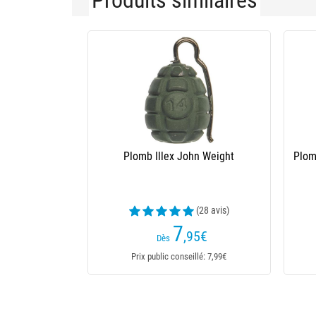
Produits similaires
Plomb Illex John Weight
Plom
(28 avis)
7
,95
€
Dès
Prix public conseillé: 7,99€