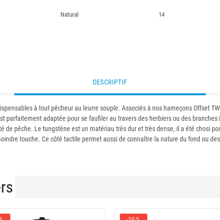
Natural
14
DESCRIPTIF
ispensables à tout pêcheur au leurre souple. Associés à nos hameçons Offset TW
e est parfaitement adaptée pour se faufiler au travers des herbiers ou des branch
acité de pêche. Le tungstène est un matériau très dur et très dense, il a été chosi
moindre touche. Ce côté tactile permet aussi de connaître la nature du fond ou des
ers
 %
-20 %