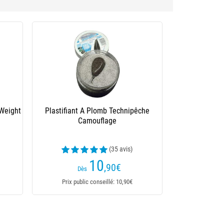
 Weight
Plastifiant A Plomb Technipêche
Camouflage
(35 avis)
10
,90
€
Dès
Prix public conseillé: 10,90€