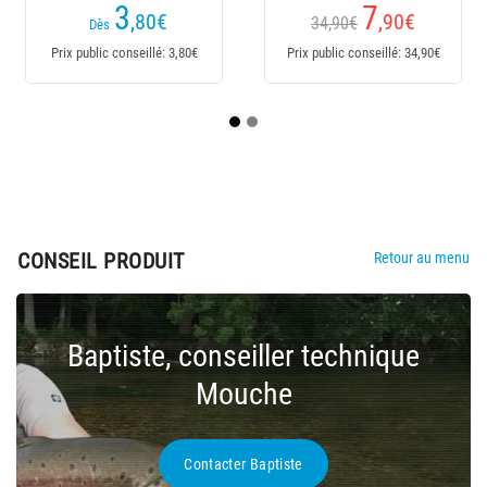
7
7
,90
€
,50
€
34,90€
14,90€
9,9
Dès
 public conseillé: 34,90€
Prix public conseillé: 14,90€
Prix publi
CONSEIL PRODUIT
Retour au menu
Baptiste, conseiller technique
Mouche
Contacter Baptiste