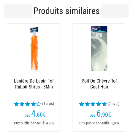
Produits similaires
oil De Chévre Tof
Chevreuil Tof
Chevre
Goat Hair
(2 avis)
(2 avis)
6
4
,90
€
,90
€
Dès
 public conseillé: 6,90€
Prix public conseillé: 4,90€
Prix publi