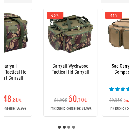
-44 %
Sac Carryall Korda
Carryall Nash
Compac Caryall
Subterfuge Waterbox
Carryall
(1 avis)
49
49
,90
€
,90
€
89,95€
Dès
Dès
Prix public conseillé: 89,95€
Prix public conseillé: 54,99€