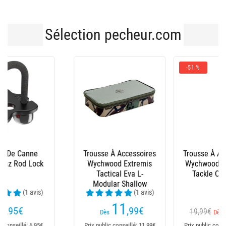
Sélection pecheur.com
-51 %
Trousse À Accessoires
Trousse A Accessoires
Wychwood Comforter
Korda Compac Eva
Tackle Organiser
(14 avis)
9
18
,60
€
,99
€
19,99€
Dès
Dès
Prix public conseillé: 19,99€
Prix public conseillé: 18,99€