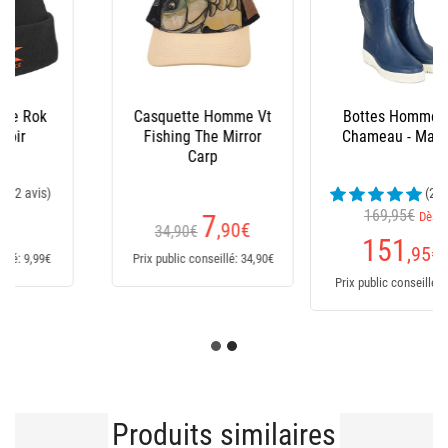
Bottes Homme Le
Salopette Xm Ocean
Chameau - Marine
(23 avis)
169,95€
Dès
235
€
151
,95
€
Prix public conseillé: 235€
Prix public conseillé: 170€
Produits similaires