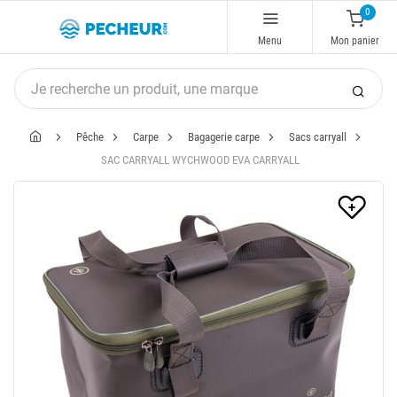
0
Menu
Mon panier
Pêche
Carpe
Bagagerie carpe
Sacs carryall
SAC CARRYALL WYCHWOOD EVA CARRYALL