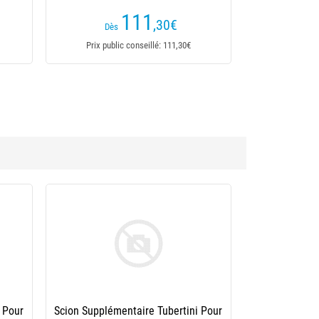
111
,30
€
Dès
Prix public conseillé: 111,30€
ext
Scion Tubertini Pour Canne Reflex