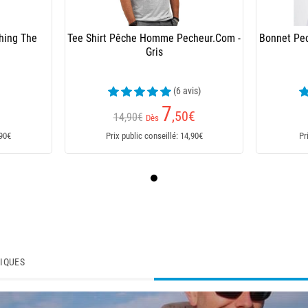
hing The
Tee Shirt Pêche Homme Pecheur.Com -
Bonnet Pe
Gris
(6 avis)
7
,50
€
14,90€
Dès
,90€
Prix public conseillé: 14,90€
Pr
TIQUES