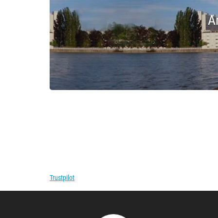
A
Trustpilot