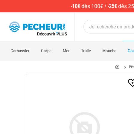
-10€
dès 100€
/
-25€
dès 2
Carnassier
Carpe
Mer
Truite
Mouche
Cou
Pê