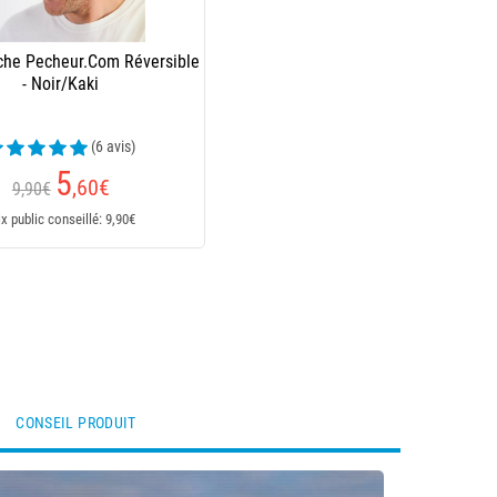
che Pecheur.Com Réversible
- Noir/Kaki
(6 avis)
5
,60
€
9,90€
ix public conseillé: 9,90€
CONSEIL PRODUIT