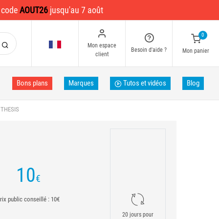
e code
AOUT26
jusqu'au 7 août
0
Mon espace
Besoin d'aide ?
Mon panier
client
Bons plans
Marques
Tutos et vidéos
Blog
NTHESIS
10
€
rix public conseillé : 10€
20 jours pour