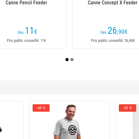
Generation Strong River
30
11
€
€
Dès
Dès
Prix public conseillé: 30€
Prix public conseillé: 11€
-49 %
-43 %