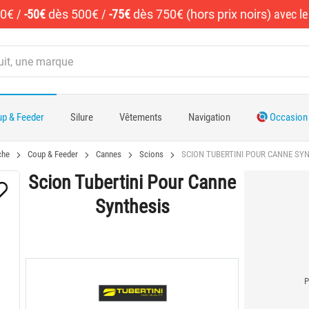
50€
/
-50€
dès 500€
/
-75€
dès 750€ (hors prix noirs)
avec l
p & Feeder
Silure
Vêtements
Navigation
Occasion
che
Coup & Feeder
Cannes
Scions
SCION TUBERTINI POUR CANNE SY
Scion Tubertini Pour Canne
Synthesis
P